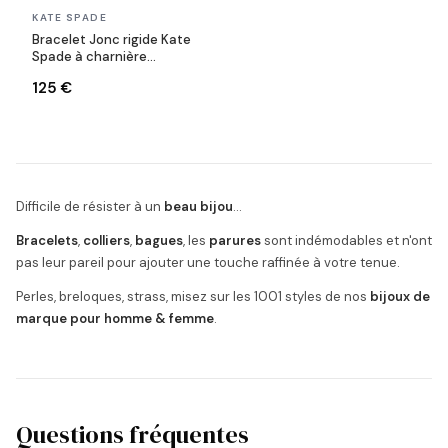
En stock
KATE SPADE
Bracelet Jonc rigide Kate
Spade à charnière
Heritage Bloom doré et
125 €
blanc
Difficile de résister à un
beau bijou
...
Bracelets
,
colliers
,
bagues
, les
parures
sont indémodables et n'ont
pas leur pareil pour ajouter une touche raffinée à votre tenue.
Perles, breloques, strass, misez sur les 1001 styles de nos
bijoux de
marque pour homme & femme
.
Questions fréquentes