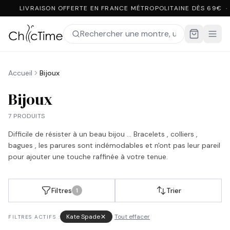
LIVRAISON OFFERTE EN FRANCE MÉTROPOLITAINE DÈS 69€ ·
Accueil
Bijoux
Bijoux
7 PRODUITS
Difficile de résister à un beau bijou ... Bracelets , colliers ,
bagues , les parures sont indémodables et n'ont pas leur pareil
pour ajouter une touche raffinée à votre tenue.
Filtres
Trier
1
Kate Spade
Tout effacer
FILTRES ACTIFS :