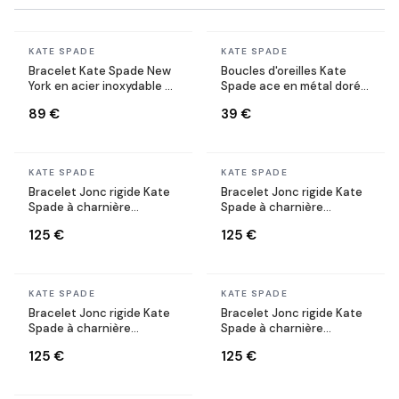
En stock
En stock
KATE SPADE
KATE SPADE
Bracelet Kate Spade New
Boucles d'oreilles Kate
York en acier inoxydable or
Spade ace en métal doré
rose
or jaune
89 €
39 €
En stock
En stock
KATE SPADE
KATE SPADE
Bracelet Jonc rigide Kate
Bracelet Jonc rigide Kate
Spade à charnière
Spade à charnière
Heritage Bloom doré et
Heritage Bloom blanc
125 €
125 €
rose
En stock
En stock
KATE SPADE
KATE SPADE
Bracelet Jonc rigide Kate
Bracelet Jonc rigide Kate
Spade à charnière
Spade à charnière
Heritage Bloom doré et
Heritage Bloom
125 €
125 €
écaille