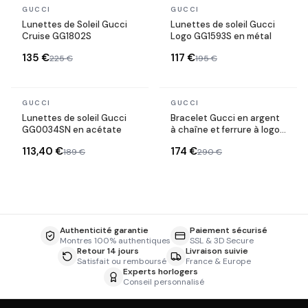
En stock
En stock
GUCCI
GUCCI
Lunettes de Soleil Gucci
Lunettes de soleil Gucci
Cruise GG1802S
Logo GG1593S en métal
135 €
117 €
225 €
195 €
En stock
En stock
GUCCI
GUCCI
Lunettes de soleil Gucci
Bracelet Gucci en argent
GG0034SN en acétate
à chaîne et ferrure à logo
GG
113,40 €
174 €
189 €
290 €
Authenticité garantie
Paiement sécurisé
Montres 100% authentiques
SSL & 3D Secure
Retour 14 jours
Livraison suivie
Satisfait ou remboursé
France & Europe
Experts horlogers
Conseil personnalisé