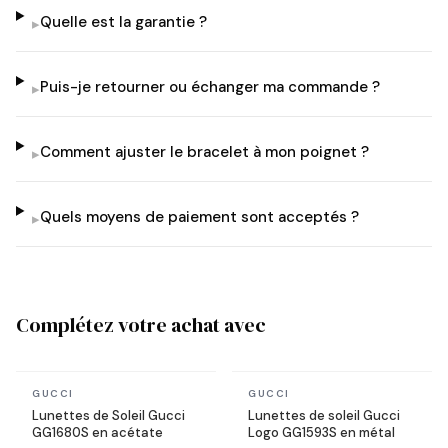
Quelle est la garantie ?
▸
Puis-je retourner ou échanger ma commande ?
▸
Comment ajuster le bracelet à mon poignet ?
▸
Quels moyens de paiement sont acceptés ?
▸
Complétez votre achat avec
En stock
En stock
GUCCI
GUCCI
Lunettes de Soleil Gucci
Lunettes de soleil Gucci
GG1680S en acétate
Logo GG1593S en métal