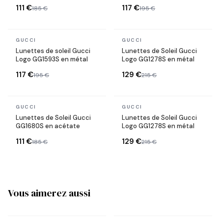
111 €
117 €
185 €
195 €
En stock
En stock
GUCCI
GUCCI
Lunettes de soleil Gucci
Lunettes de Soleil Gucci
Logo GG1593S en métal
Logo GG1278S en métal
117 €
129 €
195 €
215 €
En stock
En stock
GUCCI
GUCCI
Lunettes de Soleil Gucci
Lunettes de Soleil Gucci
GG1680S en acétate
Logo GG1278S en métal
111 €
129 €
185 €
215 €
Vous aimerez aussi