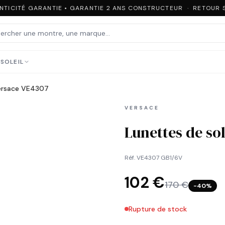
TICITÉ GARANTIE • GARANTIE 2 ANS CONSTRUCTEUR · RETOUR S
SOLEIL
Versace VE4307
VERSACE
Lunettes de so
Réf.
VE4307 GB1/6V
102 €
170 €
−
40
%
Rupture de stock