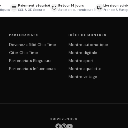
e
Paiement sécurisé
Retour 14 jours
Livraison suivi
tiques
SSL & 3D Secure
Satisfait ou remboursé
France & Euro
PARTENARIATS
IDÉES DE MONTRES
Devenez affilié Chic Time
Montre automatique
Citer Chic Time
Montre digitale
Partenariats Blogueurs
Montre sport
Partenariats Influenceurs
Montre squelette
Montre vintage
SUIVEZ-NOUS