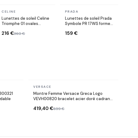
En stock
En stock
CELINE
PRADA
Lunettes de soleil Celine
Lunettes de soleil Prada
Triomphe 01 ovales
Symbole PR 17WS forme
CL40194U en acétate
rectangulaire
216 €
159 €
360 €
En stock
VERSACE
T300321
Montre Femme Versace Greca Logo
ydable
VEVH00820 bracelet acier doré cadran
noir
419,40 €
699 €