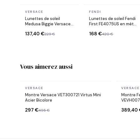
En stock
En stock
VERSACE
FENDI
Lunettes de soleil
Lunettes de soleil Fendi
Medusa Biggie Versace
First FE4075US en métal
VE4361 en acétate
forme ovale
137,40 €
168 €
229 €
420 €
Vous aimerez aussi
En stock
En stock
VERSACE
VERSACE
Montre Versace VET300721 Virtus Mini
Montre F
Acier Bicolore
VEVH0072
cadran v
297 €
389,40 
495 €