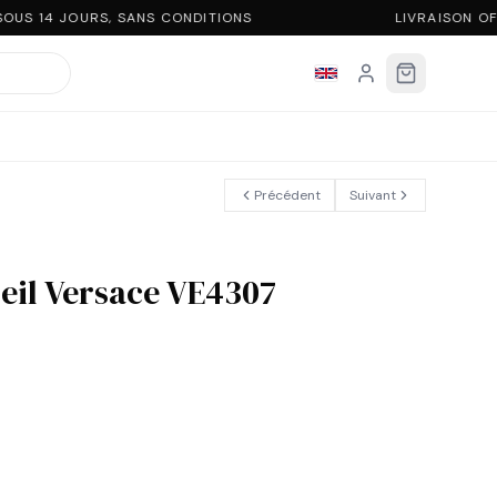
OUS 14 JOURS, SANS CONDITIONS
LIVRAISON OF
Précédent
Suivant
leil Versace VE4307