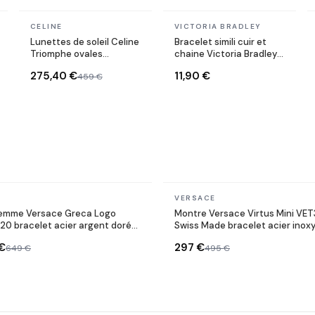
En stock
En stock
CELINE
VICTORIA BRADLEY
Lunettes de soleil Celine
Bracelet simili cuir et
Triomphe ovales
chaine Victoria Bradley
CL40235U monture
en acier plaqué doré
275,40 €
11,90 €
459 €
métal
En stock
VERSACE
emme Versace Greca Logo
Montre Versace Virtus Mini VE
0 bracelet acier argent doré
Swiss Made bracelet acier inox
ert
€
297 €
649 €
495 €