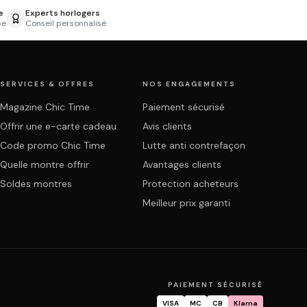
e
Experts horlogers
pe
Conseil personnalisé
SERVICES & OFFRES
NOS ENGAGEMENTS
Magazine Chic Time
Paiement sécurisé
Offrir une e-carte cadeau
Avis clients
Code promo Chic Time
Lutte anti contrefaçon
Quelle montre offrir
Avantages clients
Soldes montres
Protection acheteurs
Meilleur prix garanti
PAIEMENT SÉCURISÉ
VISA
MC
CB
Klarna