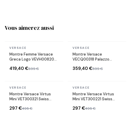
Vous aimerez aussi
En stock
En stock
VERSACE
VERSACE
Montre Femme Versace
Montre Versace
Greca Logo VEVH00820
VECQ00318 Palazzo
bracelet acier doré
Empire Swiss Made
419,40 €
359,40 €
699 €
599 €
cadran noir
bracelet en cuir vert
En stock
En stock
VERSACE
VERSACE
Montre Versace Virtus
Montre Versace Virtus
Mini VET300321 Swiss
Mini VET300221 Swiss
Made bracelet acier
Made bracelet acier
297 €
297 €
495 €
495 €
inoxydable
inoxydable