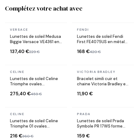
Complétez votre achat avec
En stock
En stock
VERSACE
FENDI
Lunettes de soleil Medusa
Lunettes de soleil Fendi
Biggie Versace VE4361 en
First FE4075US en métal
acétate
forme ovale
137,40 €
168 €
229 €
420 €
En stock
En stock
CELINE
VICTORIA BRADLEY
Lunettes de soleil Celine
Bracelet simili cuir et
Triomphe ovales
chaine Victoria Bradley en
CL40235U monture métal
acier plaqué doré
275,40 €
11,90 €
459 €
En stock
En stock
CELINE
PRADA
Lunettes de soleil Celine
Lunettes de soleil Prada
Triomphe 01 ovales
Symbole PR 17WS forme
CL40194U en acétate
rectangulaire
216 €
159 €
360 €