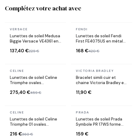
Complétez votre achat avec
En stock
En stock
VERSACE
FENDI
Lunettes de soleil Medusa
Lunettes de soleil Fendi
Biggie Versace VE4361 en
First FE4075US en métal
acétate
forme ovale
137,40 €
168 €
229 €
420 €
En stock
En stock
CELINE
VICTORIA BRADLEY
Lunettes de soleil Celine
Bracelet simili cuir et
Triomphe ovales
chaine Victoria Bradley en
CL40235U monture métal
acier plaqué doré
275,40 €
11,90 €
459 €
En stock
En stock
CELINE
PRADA
Lunettes de soleil Celine
Lunettes de soleil Prada
Triomphe 01 ovales
Symbole PR 17WS forme
CL40194U en acétate
rectangulaire
216 €
159 €
360 €