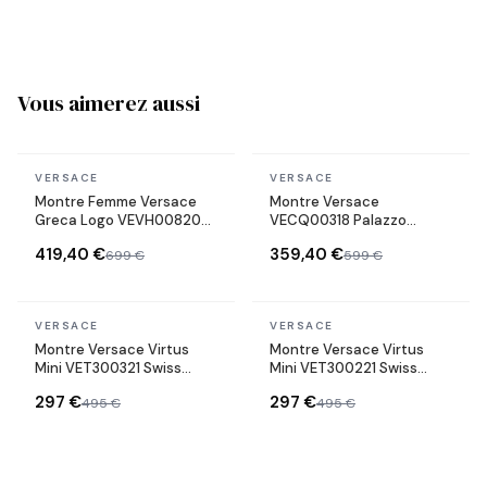
Vous aimerez aussi
En stock
En stock
VERSACE
VERSACE
Montre Femme Versace
Montre Versace
Greca Logo VEVH00820
VECQ00318 Palazzo
bracelet acier doré
Empire Swiss Made
419,40 €
359,40 €
699 €
599 €
cadran noir
bracelet en cuir vert
En stock
En stock
VERSACE
VERSACE
Montre Versace Virtus
Montre Versace Virtus
Mini VET300321 Swiss
Mini VET300221 Swiss
Made bracelet acier
Made bracelet acier
297 €
297 €
495 €
495 €
inoxydable
inoxydable