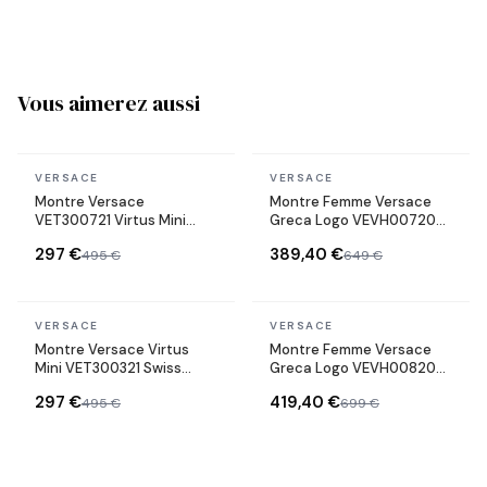
Vous aimerez aussi
En stock
En stock
VERSACE
VERSACE
Montre Versace
Montre Femme Versace
VET300721 Virtus Mini
Greca Logo VEVH00720
Acier Bicolore
bracelet acier argent doré
297 €
389,40 €
495 €
649 €
cadran vert
En stock
En stock
VERSACE
VERSACE
Montre Versace Virtus
Montre Femme Versace
Mini VET300321 Swiss
Greca Logo VEVH00820
Made bracelet acier
bracelet acier doré
297 €
419,40 €
495 €
699 €
inoxydable
cadran noir