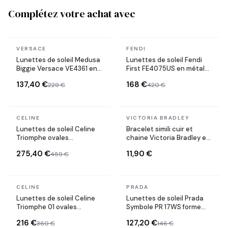
Complétez votre achat avec
En stock
En stock
VERSACE
FENDI
Lunettes de soleil Medusa
Lunettes de soleil Fendi
Biggie Versace VE4361 en
First FE4075US en métal
acétate
forme ovale
137,40 €
168 €
229 €
420 €
En stock
En stock
CELINE
VICTORIA BRADLEY
Lunettes de soleil Celine
Bracelet simili cuir et
Triomphe ovales
chaine Victoria Bradley en
CL40235U monture métal
acier plaqué doré
275,40 €
11,90 €
459 €
En stock
En stock
CELINE
PRADA
Lunettes de soleil Celine
Lunettes de soleil Prada
Triomphe 01 ovales
Symbole PR 17WS forme
CL40194U en acétate
rectangulaire
216 €
127,20 €
360 €
146 €