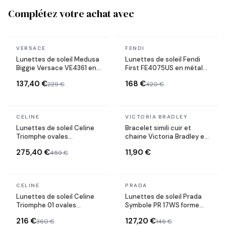
Complétez votre achat avec
En stock
En stock
VERSACE
FENDI
Lunettes de soleil Medusa
Lunettes de soleil Fendi
Biggie Versace VE4361 en
First FE4075US en métal
acétate
forme ovale
137,40 €
168 €
229 €
420 €
En stock
En stock
CELINE
VICTORIA BRADLEY
Lunettes de soleil Celine
Bracelet simili cuir et
Triomphe ovales
chaine Victoria Bradley en
CL40235U monture métal
acier plaqué doré
275,40 €
11,90 €
459 €
En stock
En stock
CELINE
PRADA
Lunettes de soleil Celine
Lunettes de soleil Prada
Triomphe 01 ovales
Symbole PR 17WS forme
CL40194U en acétate
rectangulaire
216 €
127,20 €
360 €
146 €