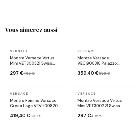
Vous aimerez aussi
En stock
En stock
VERSACE
VERSACE
Montre Versace Virtus
Montre Versace
Mini VET300321 Swiss
VECQ00318 Palazzo
Made bracelet acier
Empire Swiss Made
297 €
359,40 €
495 €
599 €
inoxydable
bracelet en cuir vert
En stock
En stock
VERSACE
VERSACE
Montre Femme Versace
Montre Versace Virtus
Greca Logo VEVH00820
Mini VET300221 Swiss
bracelet acier doré
Made bracelet acier
419,40 €
297 €
699 €
495 €
cadran noir
inoxydable