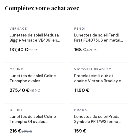
Complétez votre achat avec
En stock
En stock
VERSACE
FENDI
Lunettes de soleil Medusa
Lunettes de soleil Fendi
Biggie Versace VE4361 en
First FE4075US en métal
acétate
forme ovale
137,40 €
168 €
229 €
420 €
En stock
En stock
CELINE
VICTORIA BRADLEY
Lunettes de soleil Celine
Bracelet simili cuir et
Triomphe ovales
chaine Victoria Bradley en
CL40235U monture métal
acier plaqué doré
275,40 €
11,90 €
459 €
En stock
En stock
CELINE
PRADA
Lunettes de soleil Celine
Lunettes de soleil Prada
Triomphe 01 ovales
Symbole PR 17WS forme
CL40194U en acétate
rectangulaire
216 €
159 €
360 €