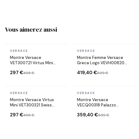
Vous aimerez aussi
En stock
En stock
VERSACE
VERSACE
Montre Versace
Montre Femme Versace
VET300721 Virtus Mini
Greca Logo VEVH00820
Acier Bicolore
bracelet acier doré
297 €
419,40 €
495 €
699 €
cadran noir
En stock
En stock
VERSACE
VERSACE
Montre Versace Virtus
Montre Versace
Mini VET300321 Swiss
VECQ00318 Palazzo
Made bracelet acier
Empire Swiss Made
297 €
359,40 €
495 €
599 €
inoxydable
bracelet en cuir vert