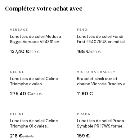
Complétez votre achat avec
En stock
En stock
VERSACE
FENDI
Lunettes de soleil Medusa
Lunettes de soleil Fendi
Biggie Versace VE4361 en
First FE4075US en métal
acétate
forme ovale
137,40 €
168 €
229 €
420 €
En stock
En stock
CELINE
VICTORIA BRADLEY
Lunettes de soleil Celine
Bracelet simili cuir et
Triomphe ovales
chaine Victoria Bradley en
CL40235U monture métal
acier plaqué doré
275,40 €
11,90 €
459 €
En stock
En stock
CELINE
PRADA
Lunettes de soleil Celine
Lunettes de soleil Prada
Triomphe 01 ovales
Symbole PR 17WS forme
CL40194U en acétate
rectangulaire
216 €
159 €
360 €