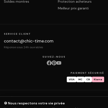
Soldes montres
Protection acheteurs
Meilleur prix garanti
SERVICE CLIENT
contact@chic-time.com
Réponse sous 24h ouvrables
SUIVEZ-NOUS
PAIEMENT SÉCURISÉ
VISA
MC
CB
Klarna
À propos
Contact
Mentions légales
CGV
Protection des données
Retours & échanges
Droit de rétractation
Livraison
Suivi commande
🍪 Nous respectons votre vie privée
Garantie & réparation
FAQ
Mon compte