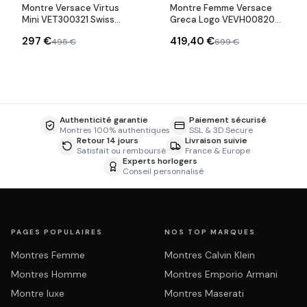
Montre Versace Virtus
Montre Femme Versace
Mini VET300321 Swiss
Greca Logo VEVH00820
Made bracelet acier
bracelet acier doré
297 €
419,40 €
495 €
699 €
inoxydable
cadran noir
Authenticité garantie
Paiement sécurisé
Montres 100% authentiques
SSL & 3D Secure
Retour 14 jours
Livraison suivie
Satisfait ou remboursé
France & Europe
Experts horlogers
Conseil personnalisé
PAGES POPULAIRES
NOS TOP MARQUES
Montres Femme
Montres Calvin Klein
Montres Homme
Montres Emporio Armani
Montre luxe
Montres Maserati