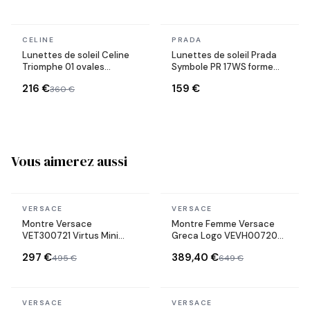
En stock
En stock
CELINE
PRADA
Lunettes de soleil Celine
Lunettes de soleil Prada
Triomphe 01 ovales
Symbole PR 17WS forme
CL40194U en acétate
rectangulaire
216 €
159 €
360 €
Vous aimerez aussi
En stock
En stock
VERSACE
VERSACE
Montre Versace
Montre Femme Versace
VET300721 Virtus Mini
Greca Logo VEVH00720
Acier Bicolore
bracelet acier argent doré
297 €
389,40 €
495 €
649 €
cadran vert
En stock
En stock
VERSACE
VERSACE