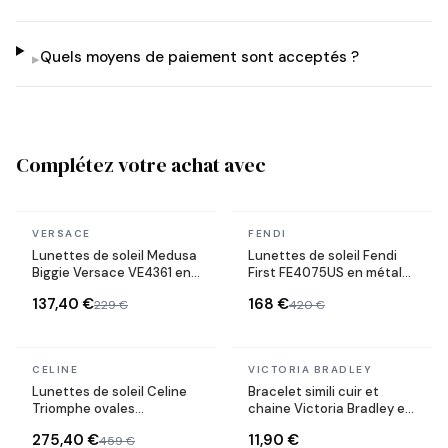
Quels moyens de paiement sont acceptés ?
▸
Complétez votre achat avec
En stock
En stock
VERSACE
FENDI
Lunettes de soleil Medusa
Lunettes de soleil Fendi
Biggie Versace VE4361 en
First FE4075US en métal
acétate
forme ovale
137,40 €
168 €
229 €
420 €
En stock
En stock
CELINE
VICTORIA BRADLEY
Lunettes de soleil Celine
Bracelet simili cuir et
Triomphe ovales
chaine Victoria Bradley en
CL40235U monture métal
acier plaqué doré
275,40 €
11,90 €
459 €