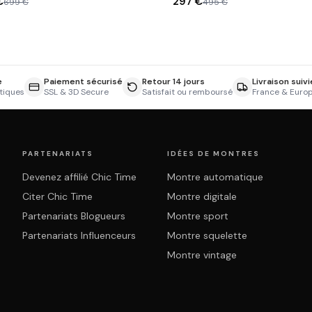
€
297 €
699 €
495 €
e
Paiement sécurisé
Retour 14 jours
Livraison suivi
tiques
SSL & 3D Secure
Satisfait ou remboursé
France & Euro
PARTENARIATS
IDÉES DE MONTRES
Devenez affilié Chic Time
Montre automatique
Citer Chic Time
Montre digitale
Partenariats Blogueurs
Montre sport
Partenariats Influenceurs
Montre squelette
Montre vintage