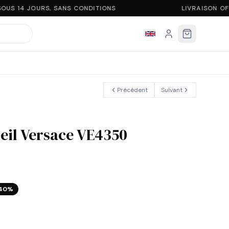
US 14 JOURS, SANS CONDITIONS
LIVRAISON OF
Précédent
Suivant
leil Versace VE4350
40
%