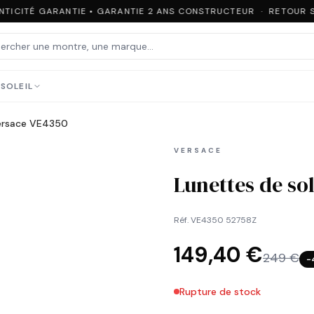
TICITÉ GARANTIE • GARANTIE 2 ANS CONSTRUCTEUR · RETOUR SO
SOLEIL
Versace VE4350
VERSACE
Lunettes de so
Réf.
VE4350 52758Z
149,40 €
249 €
−
Rupture de stock