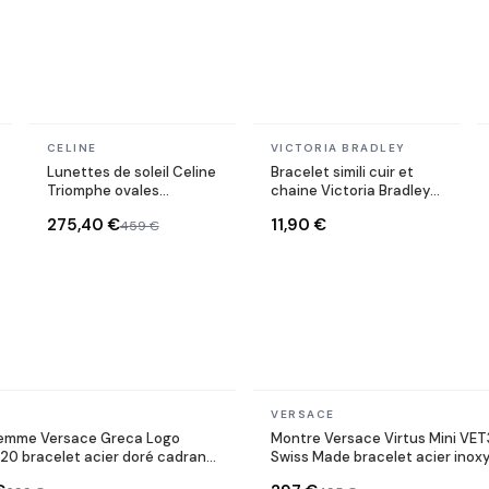
En stock
En stock
CELINE
VICTORIA BRADLEY
Lunettes de soleil Celine
Bracelet simili cuir et
Triomphe ovales
chaine Victoria Bradley
CL40235U monture
en acier plaqué doré
275,40 €
11,90 €
459 €
métal
En stock
VERSACE
emme Versace Greca Logo
Montre Versace Virtus Mini VE
0 bracelet acier doré cadran
Swiss Made bracelet acier inox