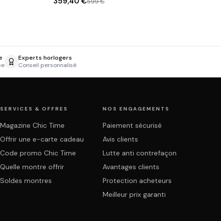
359,40 €
599 €
e
Experts horlogers
pe
Conseil personnalisé
SERVICES & OFFRES
NOS ENGAGEMENTS
Magazine Chic Time
Paiement sécurisé
Offrir une e-carte cadeau
Avis clients
Code promo Chic Time
Lutte anti contrefaçon
Quelle montre offrir
Avantages clients
Soldes montres
Protection acheteurs
Meilleur prix garanti