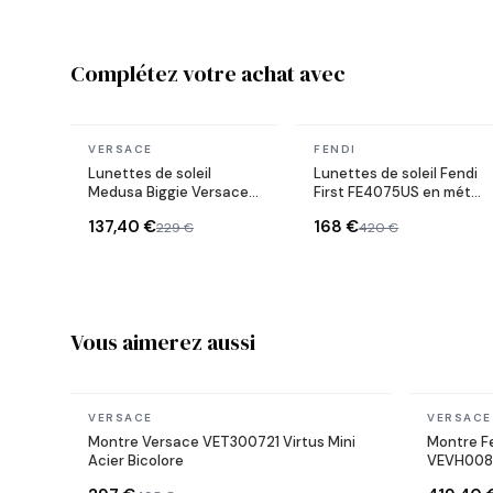
Complétez votre achat avec
En stock
En stock
VERSACE
FENDI
Lunettes de soleil
Lunettes de soleil Fendi
Medusa Biggie Versace
First FE4075US en métal
VE4361 en acétate
forme ovale
137,40 €
168 €
229 €
420 €
Vous aimerez aussi
En stock
En stock
VERSACE
VERSACE
Montre Versace VET300721 Virtus Mini
Montre F
Acier Bicolore
VEVH0082
noir