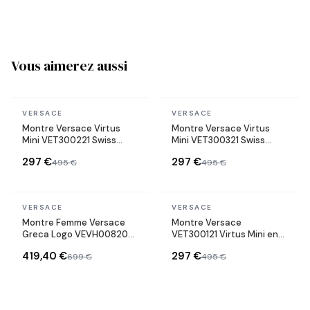
Vous aimerez aussi
En stock
En stock
VERSACE
VERSACE
Montre Versace Virtus
Montre Versace Virtus
Mini VET300221 Swiss
Mini VET300321 Swiss
Made bracelet acier
Made bracelet acier
297 €
297 €
495 €
495 €
inoxydable
inoxydable
En stock
En stock
VERSACE
VERSACE
Montre Femme Versace
Montre Versace
Greca Logo VEVH00820
VET300121 Virtus Mini en
bracelet acier doré
Acier Inoxydable Poli
419,40 €
297 €
699 €
495 €
cadran noir