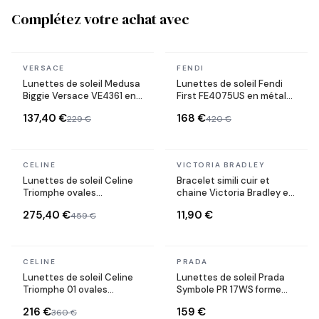
Complétez votre achat avec
En stock
En stock
VERSACE
FENDI
Lunettes de soleil Medusa
Lunettes de soleil Fendi
Biggie Versace VE4361 en
First FE4075US en métal
acétate
forme ovale
137,40 €
168 €
229 €
420 €
En stock
En stock
CELINE
VICTORIA BRADLEY
Lunettes de soleil Celine
Bracelet simili cuir et
Triomphe ovales
chaine Victoria Bradley en
CL40235U monture métal
acier plaqué doré
275,40 €
11,90 €
459 €
En stock
En stock
CELINE
PRADA
Lunettes de soleil Celine
Lunettes de soleil Prada
Triomphe 01 ovales
Symbole PR 17WS forme
CL40194U en acétate
rectangulaire
216 €
159 €
360 €