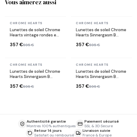
Vous aimerez aussi
En stock
En stock
CHROME HEARTS
CHROME HEARTS
Lunettes de soleil Chrome
Lunettes de soleil Chrome
Hearts vintage rondes en
Hearts Sinnergasm B
métal
monture ovale en métal
357 €
357 €
595 €
595 €
En stock
En stock
CHROME HEARTS
CHROME HEARTS
Lunettes de soleil Chrome
Lunettes de soleil Chrome
Hearts Sinnergasm B
Hearts Sinnergasm B
monture ovale en métal
monture ovale en métal
357 €
357 €
595 €
595 €
Authenticité garantie
Paiement sécurisé
Montres 100% authentiques
SSL & 3D Secure
Retour 14 jours
Livraison suivie
Satisfait ou remboursé
France & Europe