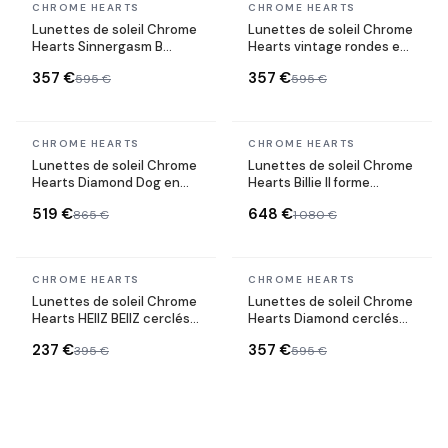
En stock
En stock
CHROME HEARTS
CHROME HEARTS
Lunettes de soleil Chrome
Lunettes de soleil Chrome
Hearts Sinnergasm B
Hearts vintage rondes en
monture ovale en métal
métal
357 €
357 €
595 €
595 €
En stock
En stock
CHROME HEARTS
CHROME HEARTS
Lunettes de soleil Chrome
Lunettes de soleil Chrome
Hearts Diamond Dog en
Hearts Billie II forme
métal
aviator en métal
519 €
648 €
865 €
1 080 €
En stock
En stock
CHROME HEARTS
CHROME HEARTS
Lunettes de soleil Chrome
Lunettes de soleil Chrome
Hearts HEIIZ BEIIZ cerclés
Hearts Diamond cerclés
forme rectangulaire
noires et or
237 €
357 €
395 €
595 €