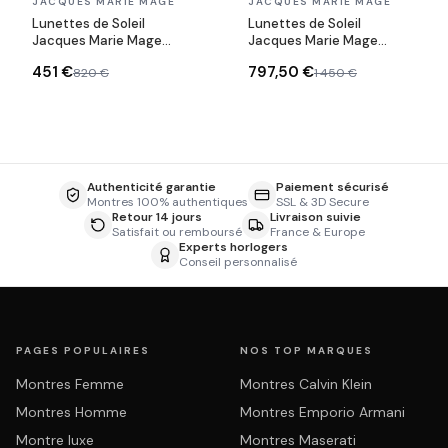
En stock
En stock
JACQUES MARIE MAGE
JACQUES MARIE MAGE
Lunettes de Soleil
Lunettes de Soleil
Jacques Marie Mage
Jacques Marie Mage
DEALAN 53 SUN
Silvertone aviator roses
451 €
797,50 €
820 €
1 450 €
en aluminum magnesium
Authenticité garantie
Paiement sécurisé
Montres 100% authentiques
SSL & 3D Secure
Retour 14 jours
Livraison suivie
Satisfait ou remboursé
France & Europe
Experts horlogers
Conseil personnalisé
PAGES POPULAIRES
NOS TOP MARQUES
Montres Femme
Montres Calvin Klein
Montres Homme
Montres Emporio Armani
Montre luxe
Montres Maserati