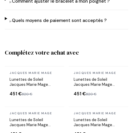
Comment ajuster le bracelet à mon poignet ?
▸
Quels moyens de paiement sont acceptés ?
▸
Complétez votre achat avec
En stock
En stock
JACQUES MARIE MAGE
JACQUES MARIE MAGE
Lunettes de Soleil
Lunettes de Soleil
Jacques Marie Mage
Jacques Marie Mage
DEALAN 53 SUN
Devaux Black en acétate
451 €
451 €
820 €
820 €
En stock
En stock
JACQUES MARIE MAGE
JACQUES MARIE MAGE
Lunettes de Soleil
Lunettes de Soleil
Jacques Marie Mage
Jacques Marie Mage
DEALAN 53 SUN
Devaux Tortoise en