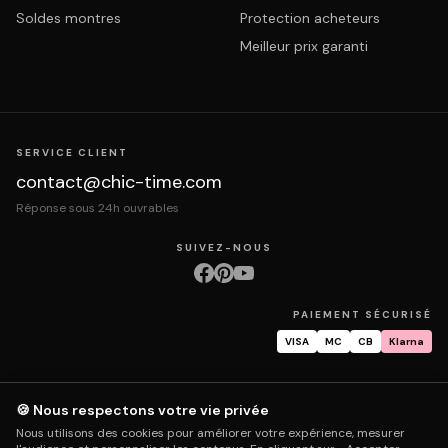
Soldes montres
Protection acheteurs
Meilleur prix garanti
SERVICE CLIENT
contact@chic-time.com
Réponse sous 24h ouvrables
SUIVEZ-NOUS
PAIEMENT SÉCURISÉ
VISA
MC
CB
Klarna
🍪 Nous respectons votre vie privée
À propos
Contact
Mentions légales
CGV
Protection des données
Nous utilisons des cookies pour améliorer votre expérience, mesurer
Retours & échanges
Droit de rétractation
Livraison
Suivi commande