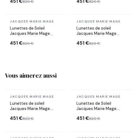
451 €
451 €
820 €
820 €
acétate
En stock
En stock
JACQUES MARIE MAGE
JACQUES MARIE MAGE
Lunettes de Soleil
Lunettes de soleil
Jacques Marie Mage
Jacques Marie Mage
Devaux Black en acétate
ASCARI en acétate
451 €
451 €
820 €
820 €
Vous aimerez aussi
En stock
En stock
JACQUES MARIE MAGE
JACQUES MARIE MAGE
Lunettes de soleil
Lunettes de Soleil
Jacques Marie Mage
Jacques Marie Mage
ASCARI en acétate
Devaux Black en acétate
451 €
451 €
820 €
820 €