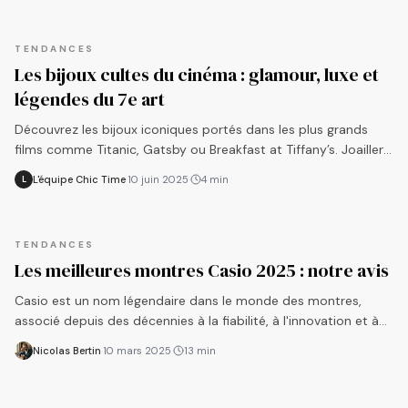
TENDANCES
Les bijoux cultes du cinéma : glamour, luxe et
légendes du 7e art
Découvrez les bijoux iconiques portés dans les plus grands
films comme Titanic, Gatsby ou Breakfast at Tiffany’s. Joaillerie
de cinéma et glamour à l'écran.
L'équipe Chic Time
·
10 juin 2025
·
4
min
L
TENDANCES
Les meilleures montres Casio 2025 : notre avis
Casio est un nom légendaire dans le monde des montres,
associé depuis des décennies à la fiabilité, à l'innovation et à
l'accessibilité. Le fabricant japonais crée des accessoires
Nicolas Bertin
·
10 mars 2025
·
13
min
technologiques depuis plus de 70 ans. Ils allient praticité et
style. Qu'il s'agisse de l'emblématique G-Shock et de son