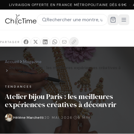
LIVRAISON OFFERTE EN FRANCE MÉTROPOLITAINE DÈS 69€ · 
PARTAGER
Accueil
Magazine
Atelier bijou Paris : les meilleures expériences créatives à
découvrir
TENDANCES
Atelier bijou Paris : les meilleures
expériences créatives à découvrir
Hélène Marchetti
·
·
20 MAI 2026
9
MIN