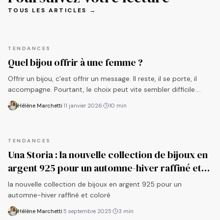
TOUS LES ARTICLES →
TENDANCES
Quel bijou offrir à une femme ?
Offrir un bijou, c’est offrir un message. Il reste, il se porte, il
accompagne. Pourtant, le choix peut vite sembler difficile.
Entre les styles, les matières et les tailles, on hésite. Bonne
Hélène Marchetti
·
11 janvier 2026
·
10
min
nouvelle, quelques repères suffisent pour viser juste. Dans cet
article, vous allez apprendre à choisir un b
TENDANCES
Una Storia : la nouvelle collection de bijoux en
argent 925 pour un automne-hiver raffiné et
coloré
la nouvelle collection de bijoux en argent 925 pour un
automne-hiver raffiné et coloré
Hélène Marchetti
·
5 septembre 2025
·
3
min