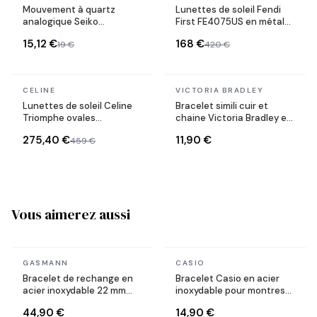
Mouvement à quartz
Lunettes de soleil Fendi
analogique Seiko
First FE4075US en métal
Instruments VH64 /
forme ovale
15,12 €
168 €
19 €
420 €
VH64A
En stock
En stock
CELINE
VICTORIA BRADLEY
Lunettes de soleil Celine
Bracelet simili cuir et
Triomphe ovales
chaine Victoria Bradley en
CL40235U monture métal
acier plaqué doré
275,40 €
11,90 €
459 €
Vous aimerez aussi
En stock
En stock
GASMANN
CASIO
Bracelet de rechange en
Bracelet Casio en acier
acier inoxydable 22 mm
inoxydable pour montres
pour modèles Seiko 5 SKX
modèles LA670
44,90 €
14,90 €
et SRPD