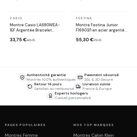
En stock
En stock
CASIO
FESTINA
Montre Casio LA680WEA-
Montre Festina Junior
1EF Argentée Bracelet
F16903/1 en acier argenté
Acier
détails rouges
33,75 €
55,30 €
45 €
79 €
Authenticité garantie
Paiement sécurisé
Montres 100% authentiques
SSL & 3D Secure
Retour 14 jours
Livraison suivie
Satisfait ou remboursé
France & Europe
Experts horlogers
Conseil personnalisé
PAGES POPULAIRES
NOS TOP MARQUES
Montres Femme
Montres Calvin Klein