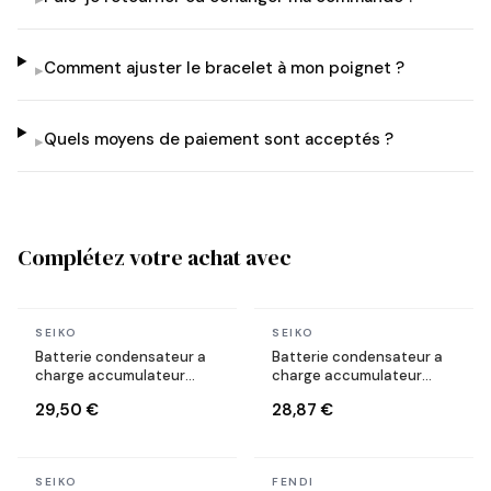
Comment ajuster le bracelet à mon poignet ?
▸
Quels moyens de paiement sont acceptés ?
▸
Complétez votre achat avec
En stock
En stock
SEIKO
SEIKO
Batterie condensateur a
Batterie condensateur a
charge accumulateur
charge accumulateur
TS920E - 3023-34R Pour
TS920E - 3023-34T Pour
29,50 €
28,87 €
montres solaires Seiko
montres solaires Seiko
En stock
En stock
SEIKO
FENDI