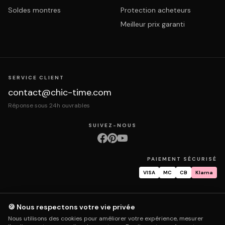
Soldes montres
Protection acheteurs
Meilleur prix garanti
SERVICE CLIENT
contact@chic-time.com
Réponse sous 24h ouvrables
SUIVEZ-NOUS
PAIEMENT SÉCURISÉ
VISA
MC
CB
Klarna
🍪 Nous respectons votre vie privée
À propos
Contact
Mentions légales
CGV
Protection des données
Nous utilisons des cookies pour améliorer votre expérience, mesurer
Retours & échanges
Droit de rétractation
Livraison
Suivi commande