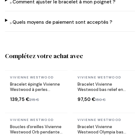
Comment ajuster le bracelet à mon poignet ?
▸
Quels moyens de paiement sont acceptés ?
▸
Complétez votre achat avec
En stock
En stock
VIVIENNE WESTWOOD
VIVIENNE WESTWOOD
Bracelet épingle Vivienne
Bracelet Vivienne
Westwood à perles
Westwood bas relief en
pendentif Lucrece
perles blanches
139,75 €
97,50 €
215 €
150 €
En stock
En stock
VIVIENNE WESTWOOD
VIVIENNE WESTWOOD
Boucles d'oreilles Vivienne
Bracelet Vivienne
Westwood Orb pendantes
Westwood Olympia bas
plaqués or jaune
relief en chaine souple