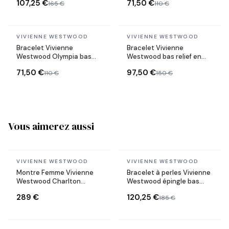
107,25 €
71,50 €
165 €
110 €
En stock
En stock
VIVIENNE WESTWOOD
VIVIENNE WESTWOOD
Bracelet Vivienne
Bracelet Vivienne
Westwood Olympia bas
Westwood bas relief en
relief en chaine souple
perles blanches
71,50 €
97,50 €
110 €
150 €
Vous aimerez aussi
En stock
En stock
VIVIENNE WESTWOOD
VIVIENNE WESTWOOD
Montre Femme Vivienne
Bracelet à perles Vivienne
Westwood Charlton
Westwood épingle bas
VV316RBSG cadran rouge
relief
289 €
120,25 €
185 €
bracelet acier