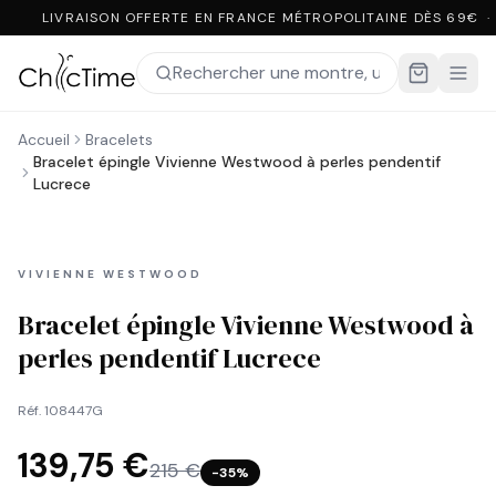
LIVRAISON OFFERTE EN FRANCE MÉTROPOLITAINE DÈS 69€ ·
Accueil
Bracelets
Bracelet épingle Vivienne Westwood à perles pendentif
Lucrece
VIVIENNE WESTWOOD
Bracelet épingle Vivienne Westwood à
perles pendentif Lucrece
Réf.
108447G
139,75 €
215 €
−
35
%