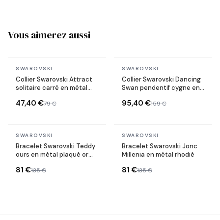
Vous aimerez aussi
En stock
En stock
SWAROVSKI
SWAROVSKI
Collier Swarovski Attract
Collier Swarovski Dancing
solitaire carré en métal
Swan pendentif cygne en
rhodié
métal rhodié
47,40 €
95,40 €
79 €
159 €
En stock
En stock
SWAROVSKI
SWAROVSKI
Bracelet Swarovski Teddy
Bracelet Swarovski Jonc
ours en métal plaqué or
Millenia en métal rhodié
rose
81 €
81 €
135 €
135 €