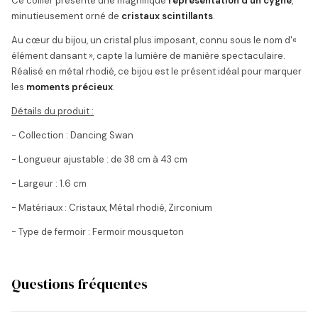
Ce collier présente une magnifique
représentation d'un cygne
,
minutieusement orné de
cristaux scintillants
.
Au cœur du bijou, un cristal plus imposant, connu sous le nom d'«
élément dansant », capte la lumière de manière spectaculaire.
Réalisé en métal rhodié, ce bijou est le présent idéal pour marquer
les
moments précieux
.
Détails du produit :
- Collection : Dancing Swan
- Longueur ajustable : de 38 cm à 43 cm
- Largeur : 1.6 cm
- Matériaux : Cristaux, Métal rhodié, Zirconium
- Type de fermoir : Fermoir mousqueton
Questions fréquentes