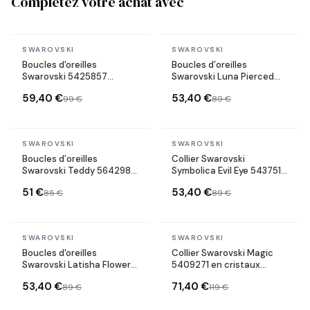
Complétez votre achat avec
En stock
En stock
SWAROVSKI
SWAROVSKI
Boucles d'oreilles
Boucles d’oreilles
Swarovski 5425857
Swarovski Luna Pierced
Symbolica Oeil porte
Papillons doré rosé &
59,40 €
53,40 €
99 €
89 €
bonheur en métal plaqué
cristaux
or rose
En stock
En stock
SWAROVSKI
SWAROVSKI
Boucles d’oreilles
Collier Swarovski
Swarovski Teddy 5642982
Symbolica Evil Eye 5437517
Ours en cristal rose
en métal plaqué or rose
51 €
53,40 €
85 €
89 €
cristaux multicolores
En stock
En stock
SWAROVSKI
SWAROVSKI
Boucles d'oreilles
Collier Swarovski Magic
Swarovski Latisha Flower
5409271 en cristaux
5389161 plaqué rhodium
blancs plaqué rhodium
53,40 €
71,40 €
89 €
119 €
cristaux noirs et perles