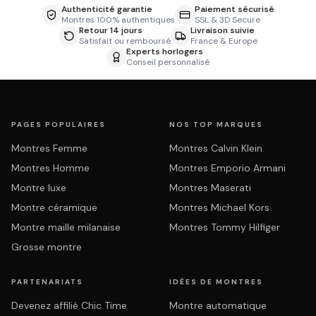
Authenticité garantie
Paiement sécurisé
Montres 100% authentiques
SSL & 3D Secure
Retour 14 jours
Livraison suivie
Satisfait ou remboursé
France & Europe
Experts horlogers
Conseil personnalisé
PAGES POPULAIRES
NOS TOP MARQUES
Montres Femme
Montres Calvin Klein
Montres Homme
Montres Emporio Armani
Montre luxe
Montres Maserati
Montre céramique
Montres Michael Kors
Montre maille milanaise
Montres Tommy Hilfiger
Grosse montre
PARTENARIATS
IDÉES DE MONTRES
Devenez affilié Chic Time
Montre automatique