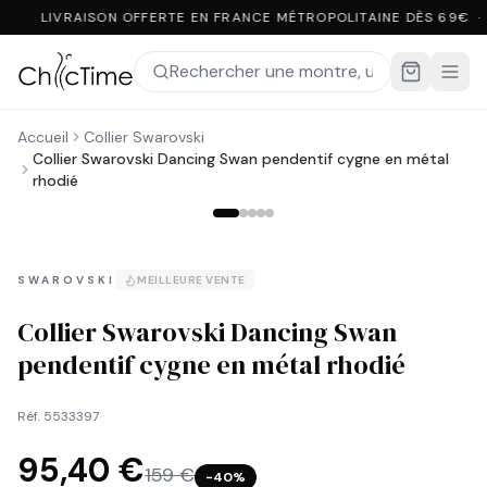
LIVRAISON OFFERTE EN FRANCE MÉTROPOLITAINE DÈS 69€ ·
Accueil
Collier Swarovski
Collier Swarovski Dancing Swan pendentif cygne en métal
rhodié
SWAROVSKI
MEILLEURE VENTE
Collier Swarovski Dancing Swan
pendentif cygne en métal rhodié
Réf.
5533397
95,40 €
159 €
−
40
%