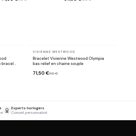
En stock
VIVIENNE WESTWOOD
ood
Bracelet Vivienne Westwood Olympia
 bracelet
bas relief en chaine souple
71,50 €
110 €
e
Experts horlogers
pe
Conseil personnalisé