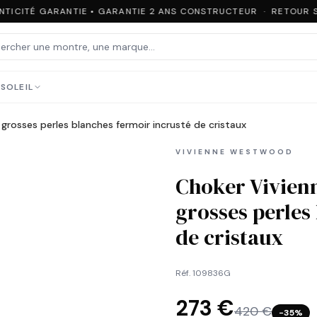
TICITÉ GARANTIE • GARANTIE 2 ANS CONSTRUCTEUR · RETOUR SO
SOLEIL
grosses perles blanches fermoir incrusté de cristaux
VIVIENNE WESTWOOD
Choker Vivienn
grosses perles
de cristaux
Réf.
109836G
273 €
420 €
−
35
%