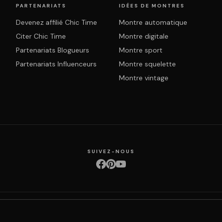
PARTENARIATS
IDÉES DE MONTRES
Devenez affilié Chic Time
Montre automatique
Citer Chic Time
Montre digitale
Partenariats Blogueurs
Montre sport
Partenariats Influenceurs
Montre squelette
Montre vintage
SUIVEZ-NOUS
ction des données
Retours & échanges
Droit de rétractation
Livraison
Suivi com