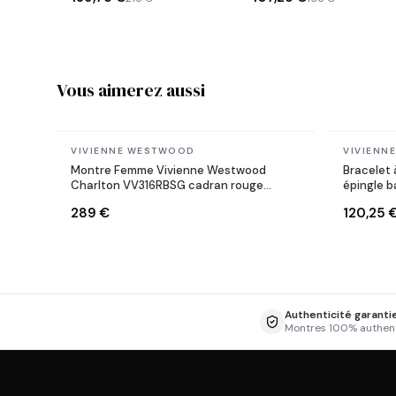
Vous aimerez aussi
En stock
En stock
VIVIENNE WESTWOOD
VIVIENN
Montre Femme Vivienne Westwood
Bracelet
Charlton VV316RBSG cadran rouge
épingle ba
bracelet acier
289 €
120,25 
Authenticité garanti
Montres 100% authen