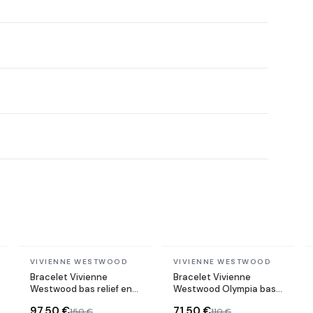
En stock
En stock
VIVIENNE WESTWOOD
VIVIENNE WESTWOOD
Bracelet Vivienne
Bracelet Vivienne
Westwood bas relief en
Westwood Olympia bas
perles blanches
relief en chaine souple
97,50 €
71,50 €
150 €
110 €