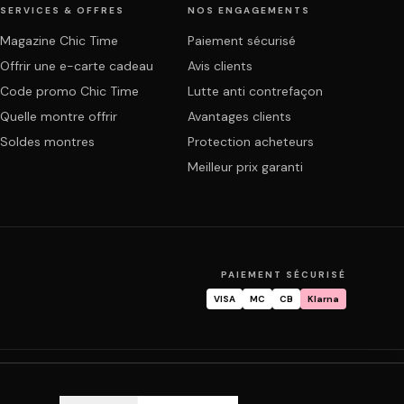
SERVICES & OFFRES
NOS ENGAGEMENTS
Magazine Chic Time
Paiement sécurisé
Offrir une e-carte cadeau
Avis clients
Code promo Chic Time
Lutte anti contrefaçon
Quelle montre offrir
Avantages clients
Soldes montres
Protection acheteurs
Meilleur prix garanti
PAIEMENT SÉCURISÉ
VISA
MC
CB
Klarna
mande
Garantie & réparation
FAQ
Mon compte