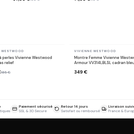
En stock
E WESTWOOD
VIVIENNE WESTWOOD
 à perles Vivienne Westwood
Montre Femme Vivienne Westw
s relief
Armour VV314LBLSL cadran bleu
acier
€
349 €
185 €
e
Paiement sécurisé
Retour 14 jours
Livraison suivi
tiques
SSL & 3D Secure
Satisfait ou remboursé
France & Euro