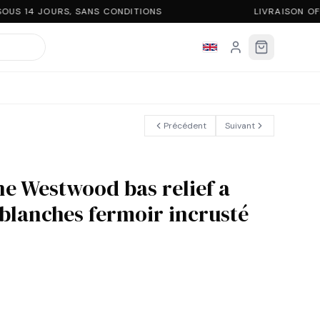
US 14 JOURS, SANS CONDITIONS
LIVRAISON OF
Précédent
Suivant
e Westwood bas relief a
 blanches fermoir incrusté