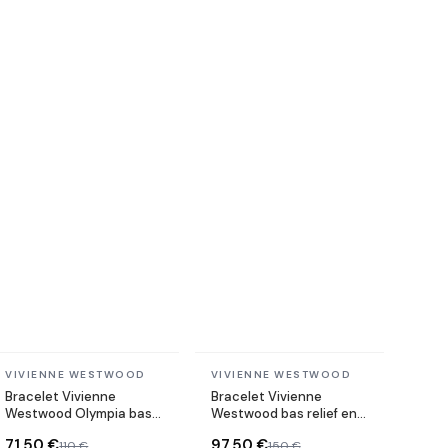
En stock
En stock
VIVIENNE WESTWOOD
VIVIENNE WESTWOOD
Bracelet Vivienne
Bracelet Vivienne
Westwood Olympia bas
Westwood bas relief en
relief en chaine souple
perles blanches
71,50 €
97,50 €
110 €
150 €