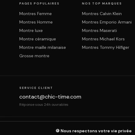
PAGES POPULAIRES
NOS TOP MARQUES
Montres Femme
Montres Calvin Klein
Montres Homme
Montres Emporio Armani
Montre luxe
Montres Maserati
Montre céramique
Montres Michael Kors
Montre maille milanaise
Montres Tommy Hilfiger
Grosse montre
SERVICE CLIENT
contact@chic-time.com
Réponse sous 24h ouvrables
À propos
Contact
Mentions légales
CGV
Prote
🍪 Nous respectons votre vie privée