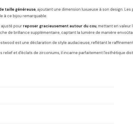
de taille généreuse
, ajoutant une dimension luxueuse à son design. Les 
ile à ce bijou remarquable.
 ajusté pour
reposer gracieusement autour du cou
, mettant en valeur l
uche de brillance supplémentaire, captant la lumière de manière envoûta
estwood est une déclaration de style audacieuse, reflétant le raffinemen
relief et d'éclats de zirconiums, il incarne parfaitement l'esthétique di