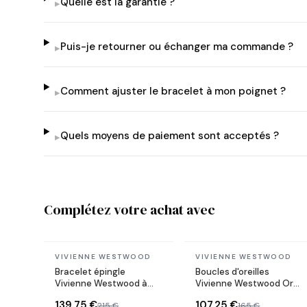
Quelle est la garantie ?
▸
Puis-je retourner ou échanger ma commande ?
▸
Comment ajuster le bracelet à mon poignet ?
▸
Quels moyens de paiement sont acceptés ?
▸
Complétez votre achat avec
En stock
En stock
VIVIENNE WESTWOOD
VIVIENNE WESTWOOD
Bracelet épingle
Boucles d'oreilles
Vivienne Westwood à
Vivienne Westwood Orb
perles pendentif
pendantes plaqués or
139,75 €
107,25 €
215 €
165 €
Lucrece
jaune