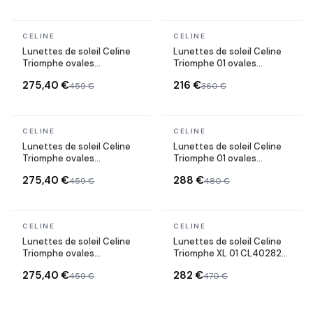
En stock
En stock
CELINE
CELINE
Lunettes de soleil Celine
Lunettes de soleil Celine
Triomphe ovales
Triomphe 01 ovales
CL40235U monture métal
CL40194U en acétate
275,40 €
216 €
459 €
360 €
En stock
En stock
CELINE
CELINE
Lunettes de soleil Celine
Lunettes de soleil Celine
Triomphe ovales
Triomphe 01 ovales
CL40235U monture métal
CL40254U monture
275,40 €
288 €
459 €
480 €
géométrique
En stock
En stock
CELINE
CELINE
Lunettes de soleil Celine
Lunettes de soleil Celine
Triomphe ovales
Triomphe XL 01 CL40282U
CL40235U monture métal
en acétate avec logo XL
275,40 €
282 €
459 €
470 €