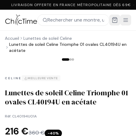
LIVRAISON OFFERTE EN FRANCE MÉTROPOLITAINE DÈS 69€ ·
Accueil
Lunettes de soleil Celine
Lunettes de soleil Celine Triomphe 01 ovales CL40194U en
acétate
CELINE
MEILLEURE VENTE
Lunettes de soleil Celine Triomphe 01
ovales CL40194U en acétate
Réf.
CL40194U01A
216 €
360 €
−
40
%