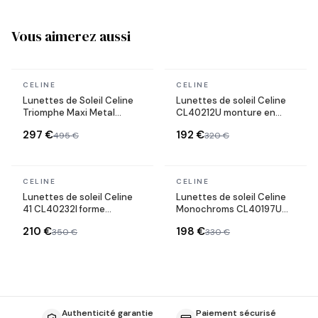
Vous aimerez aussi
En stock
En stock
CELINE
CELINE
Lunettes de Soleil Celine
Lunettes de soleil Celine
Triomphe Maxi Metal
CL40212U monture en
CL40283U masque
acétate
297 €
192 €
495 €
320 €
En stock
En stock
CELINE
CELINE
Lunettes de soleil Celine
Lunettes de soleil Celine
41 CL40232I forme
Monochroms CL40197U
rectangle
monture en acétate
210 €
198 €
350 €
330 €
Authenticité garantie
Paiement sécurisé