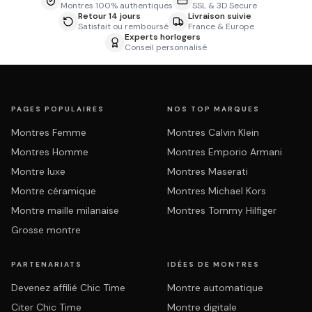
Montres 100% authentiques
SSL & 3D Secure
Retour 14 jours
Livraison suivie
Satisfait ou remboursé
France & Europe
Experts horlogers
Conseil personnalisé
PAGES POPULAIRES
NOS TOP MARQUES
Montres Femme
Montres Calvin Klein
Montres Homme
Montres Emporio Armani
Montre luxe
Montres Maserati
Montre céramique
Montres Michael Kors
Montre maille milanaise
Montres Tommy Hilfiger
Grosse montre
PARTENARIATS
IDÉES DE MONTRES
Devenez affilié Chic Time
Montre automatique
Citer Chic Time
Montre digitale