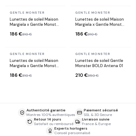
En stock
En stock
GENTLE MONSTER
GENTLE MONSTER
Lunettes de soleil Maison
Lunettes de soleil Maison
Margiela x Gentle Monster
Margiela x Gentle Monster
MM005 forme ovale en
MM005 forme ovale en
186 €
186 €
310 €
310 €
acetate
acetate
En stock
En stock
GENTLE MONSTER
GENTLE MONSTER
Lunettes de soleil Maison
Lunettes de soleil Gentle
Margiela x Gentle Monster
Monster BOLD Antena 01
MM005 forme ovale en
186 €
210 €
310 €
350 €
acetate
Authenticité garantie
Paiement sécurisé
Montres 100% authentiques
SSL & 3D Secure
Retour 14 jours
Livraison suivie
Satisfait ou remboursé
France & Europe
Experts horlogers
Conseil personnalisé