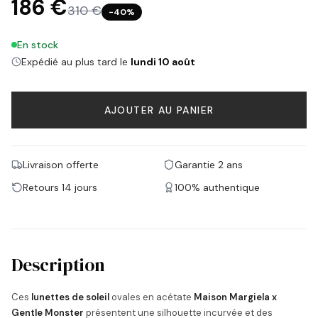
186 €
310 €
−
40
%
En stock
Expédié au plus tard le
lundi 10 août
AJOUTER AU PANIER
Livraison offerte
Garantie 2 ans
Retours 14 jours
100% authentique
Description
Ces
lunettes de soleil
ovales en acétate
Maison Margiela x
Gentle Monster
présentent une silhouette incurvée et des