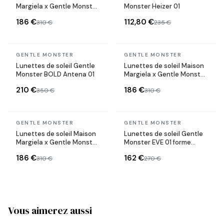
Margiela x Gentle Monster
Monster Heizer 01
MM005 forme ovale en
186 €
112,80 €
310 €
235 €
acetate
En stock
En stock
GENTLE MONSTER
GENTLE MONSTER
Lunettes de soleil Gentle
Lunettes de soleil Maison
Monster BOLD Antena 01
Margiela x Gentle Monster
MM005 forme ovale en
210 €
186 €
350 €
310 €
acetate
En stock
En stock
GENTLE MONSTER
GENTLE MONSTER
Lunettes de soleil Maison
Lunettes de soleil Gentle
Margiela x Gentle Monster
Monster EVE 01 forme
MM005 forme ovale en
ovale
186 €
162 €
310 €
270 €
acetate
Vous aimerez aussi