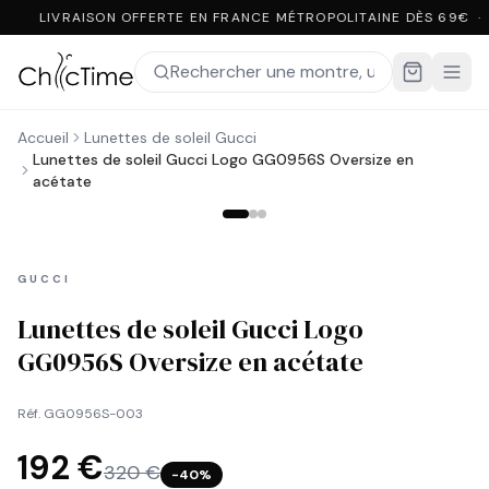
LIVRAISON OFFERTE EN FRANCE MÉTROPOLITAINE DÈS 69€ ·
Accueil
Lunettes de soleil Gucci
Lunettes de soleil Gucci Logo GG0956S Oversize en
acétate
GUCCI
Lunettes de soleil Gucci Logo
GG0956S Oversize en acétate
Réf.
GG0956S-003
192 €
320 €
−
40
%