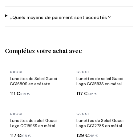
Quels moyens de paiement sont acceptés ?
▸
Complétez votre achat avec
En stock
En stock
GUCCI
GUCCI
Lunettes de Soleil Gucci
Lunettes de soleil Gucci
GG1680S en acétate
Logo GG1593S en métal
111 €
117 €
185 €
195 €
En stock
En stock
GUCCI
GUCCI
Lunettes de soleil Gucci
Lunettes de Soleil Gucci
Logo GG1593S en métal
Logo GG1278S en métal
117 €
129 €
195 €
215 €