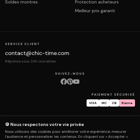
Soldes montres
Protection acheteurs
Meilleur prix garanti
SERVICE CLIENT
contact@chic-time.com
Réponse sous 24h ouvrables
SUIVEZ-NOUS
PAIEMENT SÉCURISÉ
VISA
MC
CB
Klarna
🍪 Nous respectons votre vie privée
À propos
Contact
Mentions légales
CGV
Protection des données
Nous utilisons des cookies pour améliorer votre expérience, mesurer
Retours & échanges
Droit de rétractation
Livraison
Suivi commande
l'audience et personnaliser les contenus. En cliquant sur « Accepter »,
Garantie & réparation
FAQ
Mon compte