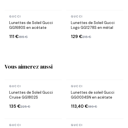
En stock
En stock
GUCCI
GUCCI
Lunettes de Soleil Gucci
Lunettes de Soleil Gucci
GG1680S en acétate
Logo GG1278S en métal
111 €
129 €
185 €
215 €
Vous aimerez aussi
En stock
En stock
GUCCI
GUCCI
Lunettes de Soleil Gucci
Lunettes de soleil Gucci
Cruise GG1802S
GG0034SN en acétate
135 €
113,40 €
225 €
189 €
En stock
En stock
GUCCI
GUCCI