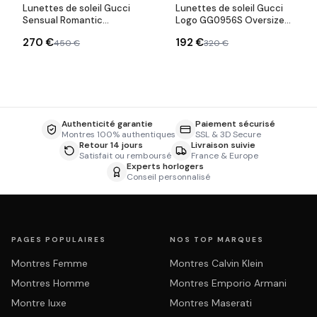
Lunettes de soleil Gucci
Lunettes de soleil Gucci
Sensual Romantic
Logo GG0956S Oversize
GG0252S
en acétate
270 €
192 €
450 €
320 €
Authenticité garantie
Paiement sécurisé
Montres 100% authentiques
SSL & 3D Secure
Retour 14 jours
Livraison suivie
Satisfait ou remboursé
France & Europe
Experts horlogers
Conseil personnalisé
PAGES POPULAIRES
NOS TOP MARQUES
Montres Femme
Montres Calvin Klein
Montres Homme
Montres Emporio Armani
Montre luxe
Montres Maserati