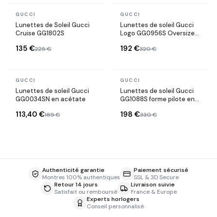
En stock
En stock
GUCCI
GUCCI
Lunettes de Soleil Gucci
Lunettes de soleil Gucci
Cruise GG1802S
Logo GG0956S Oversize
en acétate
135 €
192 €
225 €
320 €
En stock
En stock
GUCCI
GUCCI
Lunettes de soleil Gucci
Lunettes de soleil Gucci
GG0034SN en acétate
GG1088S forme pilote en
métal
113,40 €
198 €
189 €
330 €
Authenticité garantie
Paiement sécurisé
Montres 100% authentiques
SSL & 3D Secure
Retour 14 jours
Livraison suivie
Satisfait ou remboursé
France & Europe
Experts horlogers
Conseil personnalisé