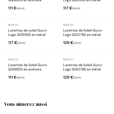
GG1680S en acétate
Logo GG1593S en métal
111 €
117 €
185 €
195 €
En stock
En stock
GUCCI
GUCCI
Lunettes de soleil Gucci
Lunettes de Soleil Gucci
Logo GG1593S en métal
Logo GG1278S en métal
117 €
129 €
195 €
215 €
En stock
En stock
GUCCI
GUCCI
Lunettes de Soleil Gucci
Lunettes de Soleil Gucci
GG1680S en acétate
Logo GG1278S en métal
111 €
129 €
185 €
215 €
Vous aimerez aussi