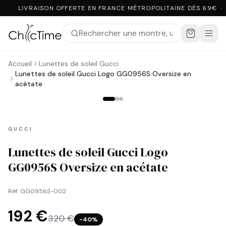
LIVRAISON OFFERTE EN FRANCE MÉTROPOLITAINE DÈS 69€ ·
Accueil
Lunettes de soleil Gucci
Lunettes de soleil Gucci Logo GG0956S Oversize en
acétate
GUCCI
Lunettes de soleil Gucci Logo
GG0956S Oversize en acétate
Réf.
GG0956S-002
192 €
320 €
−
40
%