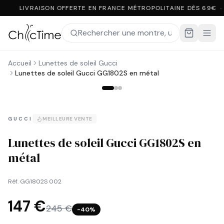
LIVRAISON OFFERTE EN FRANCE MÉTROPOLITAINE DÈS 69€ ·
Accueil
Lunettes de soleil Gucci
Lunettes de soleil Gucci GG1802S en métal
GUCCI
MEILLEURE VENTE
Lunettes de soleil Gucci GG1802S en
métal
Réf.
GG1802S 002
147 €
245 €
−
40
%