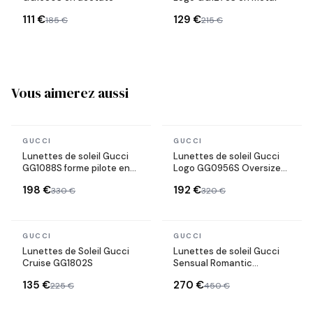
111 €
129 €
185 €
215 €
Vous aimerez aussi
En stock
En stock
GUCCI
GUCCI
Lunettes de soleil Gucci
Lunettes de soleil Gucci
GG1088S forme pilote en
Logo GG0956S Oversize
métal
en acétate
198 €
192 €
330 €
320 €
En stock
En stock
GUCCI
GUCCI
Lunettes de Soleil Gucci
Lunettes de soleil Gucci
Cruise GG1802S
Sensual Romantic
GG0252S
135 €
270 €
225 €
450 €