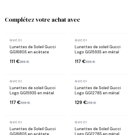
Complétez votre achat avec
En stock
En stock
GUCCI
GUCCI
Lunettes de Soleil Gucci
Lunettes de soleil Gucci
GG1680S en acétate
Logo GG1593S en métal
111 €
117 €
185 €
195 €
En stock
En stock
GUCCI
GUCCI
Lunettes de soleil Gucci
Lunettes de Soleil Gucci
Logo GG1593S en métal
Logo GG1278S en métal
117 €
129 €
195 €
215 €
En stock
En stock
GUCCI
GUCCI
Lunettes de Soleil Gucci
Lunettes de Soleil Gucci
GG1680S en acétate
Logo GG1278S en métal