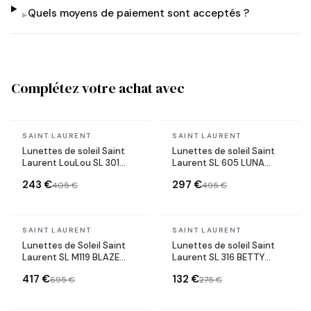
Quels moyens de paiement sont acceptés ?
▸
Complétez votre achat avec
En stock
En stock
SAINT LAURENT
SAINT LAURENT
Lunettes de soleil Saint
Lunettes de soleil Saint
Laurent LouLou SL 301
Laurent SL 605 LUNA
forme coeur monture
monture métallique
243 €
297 €
405 €
495 €
métal
En stock
En stock
SAINT LAURENT
SAINT LAURENT
Lunettes de Soleil Saint
Lunettes de soleil Saint
Laurent SL M119 BLAZE
Laurent SL 316 BETTY
Monogram YSL en acétate
ovales en acétate
417 €
132 €
695 €
275 €