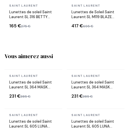
En stock
En stock
SAINT LAURENT
SAINT LAURENT
Lunettes de soleil Saint
Lunettes de Soleil Saint
Laurent SL 316 BETTY
Laurent SL M119 BLAZE
ovales en acétate
Monogram YSL en acétate
165 €
417 €
275 €
695 €
Vous aimerez aussi
En stock
En stock
SAINT LAURENT
SAINT LAURENT
Lunettes de soleil Saint
Lunettes de soleil Saint
Laurent SL 364 MASK
Laurent SL 364 MASK
monture en métal
monture en métal
231 €
231 €
385 €
385 €
En stock
En stock
SAINT LAURENT
SAINT LAURENT
Lunettes de soleil Saint
Lunettes de soleil Saint
Laurent SL 605 LUNA
Laurent SL 605 LUNA