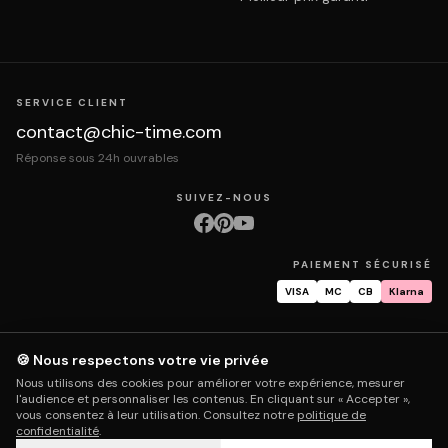
SERVICE CLIENT
contact@chic-time.com
Réponse sous 24h ouvrables
SUIVEZ-NOUS
PAIEMENT SÉCURISÉ
VISA
MC
CB
Klarna
🍪 Nous respectons votre vie privée
À propos
Contact
Mentions légales
CGV
Protection des données
Nous utilisons des cookies pour améliorer votre expérience, mesurer
Retours & échanges
Droit de rétractation
Livraison
Suivi commande
l'audience et personnaliser les contenus. En cliquant sur « Accepter »,
Garantie & réparation
FAQ
Mon compte
vous consentez à leur utilisation. Consultez notre
politique de
confidentialité
.