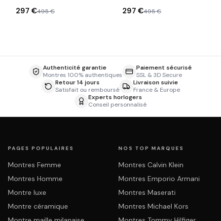
monture métallique
monture métallique
297 €
297 €
495 €
495 €
Authenticité garantie
Paiement sécurisé
Montres 100% authentiques
SSL & 3D Secure
Retour 14 jours
Livraison suivie
Satisfait ou remboursé
France & Europe
Experts horlogers
Conseil personnalisé
PAGES POPULAIRES
NOS TOP MARQUES
Montres Femme
Montres Calvin Klein
Montres Homme
Montres Emporio Armani
Montre luxe
Montres Maserati
Montre céramique
Montres Michael Kors
Montre maille milanaise
Montres Tommy Hilfiger