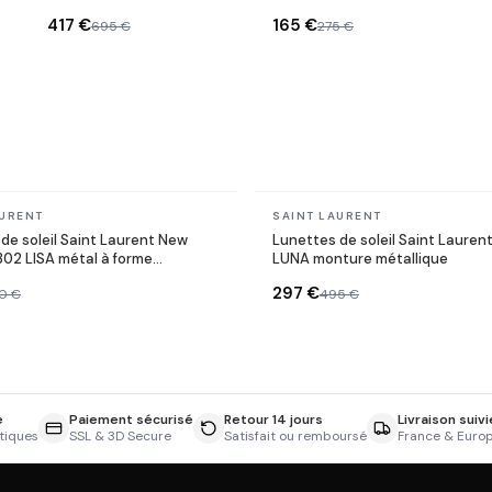
Monogram YSL en
ovales en acétate
417 €
165 €
695 €
275 €
acétate
En stock
AURENT
SAINT LAURENT
de soleil Saint Laurent New
Lunettes de soleil Saint Lauren
02 LISA métal à forme
LUNA monture métallique
que
297 €
0 €
495 €
e
Paiement sécurisé
Retour 14 jours
Livraison suivi
tiques
SSL & 3D Secure
Satisfait ou remboursé
France & Euro