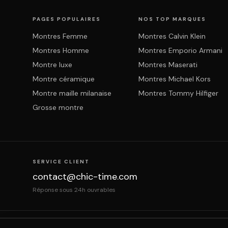
PAGES POPULAIRES
NOS TOP MARQUES
Montres Femme
Montres Calvin Klein
Montres Homme
Montres Emporio Armani
Montre luxe
Montres Maserati
Montre céramique
Montres Michael Kors
Montre maille milanaise
Montres Tommy Hilfiger
Grosse montre
SERVICE CLIENT
contact@chic-time.com
Réponse sous 24h ouvrables
À propos
Contact
Mentions légales
CGV
Prote