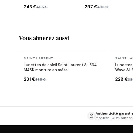
forme coeur monture
monture métallique
243 €
297 €
405 €
495 €
métal
Vous aimerez aussi
En stock
En stock
SAINT LAURENT
SAINT L
Lunettes de soleil Saint Laurent SL 364
Lunettes 
MASK monture en métal
Wave SL 3
géométri
231 €
228 €
385 €
38
Authenticité garanti
Montres 100% authen