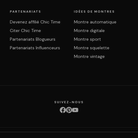
PARTENARIATS
IDÉES DE MONTRES
Devenez affilié Chic Time
Montre automatique
Citer Chic Time
Montre digitale
Partenariats Blogueurs
Montre sport
Partenariats Influenceurs
Montre squelette
Montre vintage
SUIVEZ-NOUS
ction des données
Retours & échanges
Droit de rétractation
Livraison
Suivi com