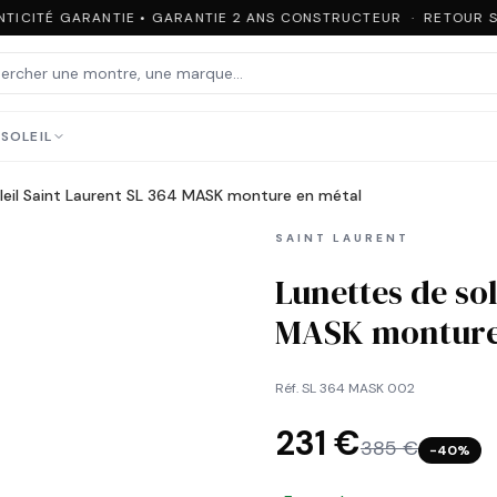
TICITÉ GARANTIE • GARANTIE 2 ANS CONSTRUCTEUR · RETOUR SO
SOLEIL
leil Saint Laurent SL 364 MASK monture en métal
SAINT LAURENT
Lunettes de sol
MASK monture
Réf.
SL 364 MASK 002
231 €
385 €
−
40
%