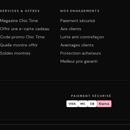
SERVICES & OFFRES
NOS ENGAGEMENTS
Magazine Chic Time
Paiement sécurisé
Offrir une e-carte cadeau
Avis clients
Code promo Chic Time
Lutte anti contrefaçon
Quelle montre offrir
Avantages clients
Soldes montres
Protection acheteurs
Meilleur prix garanti
PAIEMENT SÉCURISÉ
VISA
MC
CB
Klarna
mande
Garantie & réparation
FAQ
Mon compte