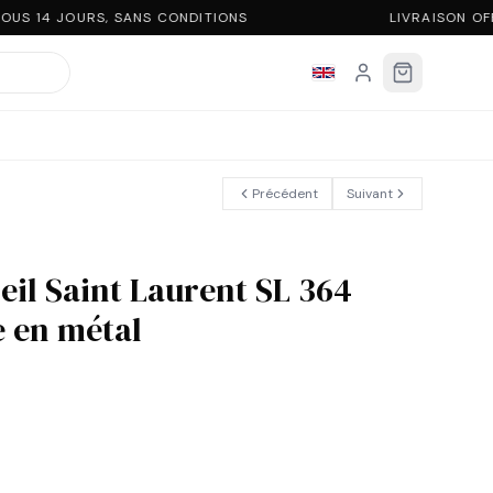
US 14 JOURS, SANS CONDITIONS
LIVRAISON OF
Précédent
Suivant
eil Saint Laurent SL 364
 en métal