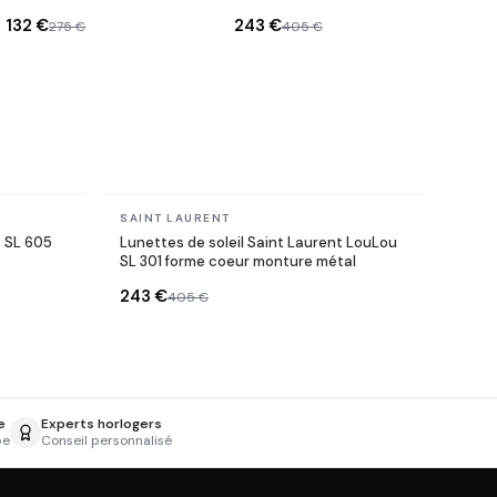
ovales en acétate
forme coeur monture
132 €
243 €
275 €
405 €
métal
En stock
SAINT LAURENT
t SL 605
Lunettes de soleil Saint Laurent LouLou
SL 301 forme coeur monture métal
243 €
405 €
e
Experts horlogers
pe
Conseil personnalisé