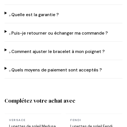
Quelle est la garantie ?
▸
Puis-je retourner ou échanger ma commande ?
▸
Comment ajuster le bracelet à mon poignet ?
▸
Quels moyens de paiement sont acceptés ?
▸
Complétez votre achat avec
En stock
En stock
VERSACE
FENDI
Lunettes de soleil Medusa
Lunettes de soleil Fendi