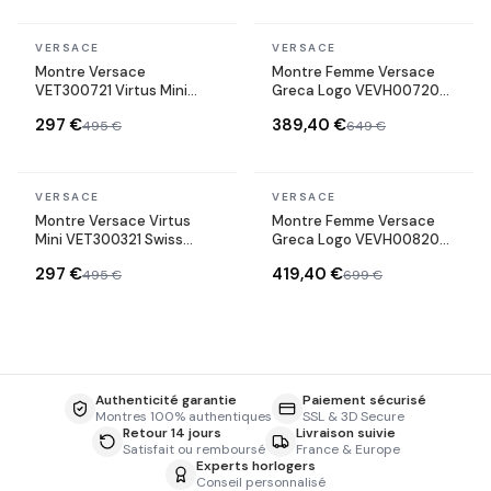
En stock
En stock
VERSACE
VERSACE
Montre Versace
Montre Femme Versace
VET300721 Virtus Mini
Greca Logo VEVH00720
Acier Bicolore
bracelet acier argent doré
297 €
389,40 €
495 €
649 €
cadran vert
En stock
En stock
VERSACE
VERSACE
Montre Versace Virtus
Montre Femme Versace
Mini VET300321 Swiss
Greca Logo VEVH00820
Made bracelet acier
bracelet acier doré
297 €
419,40 €
495 €
699 €
inoxydable
cadran noir
Authenticité garantie
Paiement sécurisé
Montres 100% authentiques
SSL & 3D Secure
Retour 14 jours
Livraison suivie
Satisfait ou remboursé
France & Europe
Experts horlogers
Conseil personnalisé