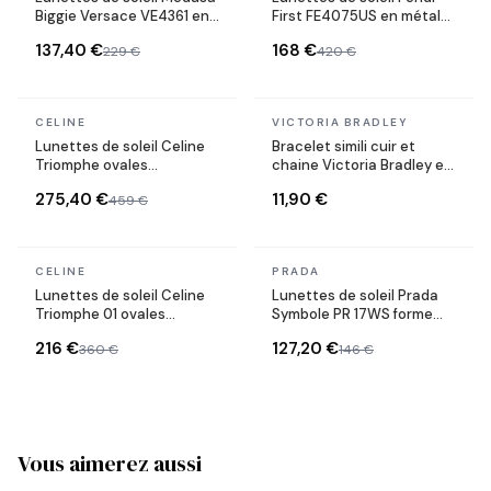
Biggie Versace VE4361 en
First FE4075US en métal
acétate
forme ovale
137,40 €
168 €
229 €
420 €
En stock
En stock
CELINE
VICTORIA BRADLEY
Lunettes de soleil Celine
Bracelet simili cuir et
Triomphe ovales
chaine Victoria Bradley en
CL40235U monture métal
acier plaqué doré
275,40 €
11,90 €
459 €
En stock
En stock
CELINE
PRADA
Lunettes de soleil Celine
Lunettes de soleil Prada
Triomphe 01 ovales
Symbole PR 17WS forme
CL40194U en acétate
rectangulaire
216 €
127,20 €
360 €
146 €
Vous aimerez aussi