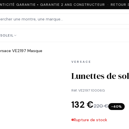
TICITÉ GARANTIE • GARANTIE 2 ANS CONSTRUCTEUR · RETOUR S
SOLEIL
Versace VE2197 Masque
VERSACE
Lunettes de so
Réf.
VE2197 10006G
132 €
220 €
−
40
%
Rupture de stock