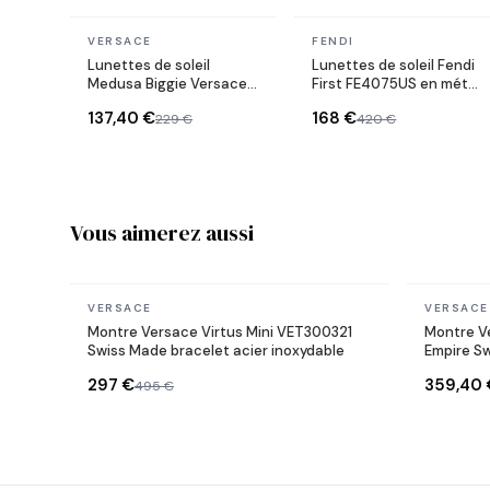
En stock
En stock
VERSACE
FENDI
Lunettes de soleil
Lunettes de soleil Fendi
Medusa Biggie Versace
First FE4075US en métal
VE4361 en acétate
forme ovale
137,40 €
168 €
229 €
420 €
Vous aimerez aussi
En stock
En stock
VERSACE
VERSACE
Montre Versace Virtus Mini VET300321
Montre V
Swiss Made bracelet acier inoxydable
Empire Sw
297 €
359,40 
495 €