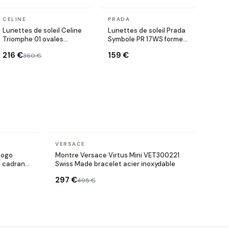
En stock
En stock
CELINE
PRADA
Lunettes de soleil Celine
Lunettes de soleil Prada
Triomphe 01 ovales
Symbole PR 17WS forme
CL40194U en acétate
rectangulaire
216 €
159 €
360 €
En stock
VERSACE
Logo
Montre Versace Virtus Mini VET300221
é cadran
Swiss Made bracelet acier inoxydable
297 €
495 €