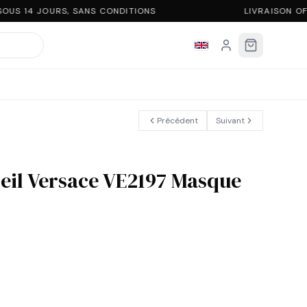
OUS 14 JOURS, SANS CONDITIONS
LIVRAISON OF
Précédent
Suivant
leil Versace VE2197 Masque