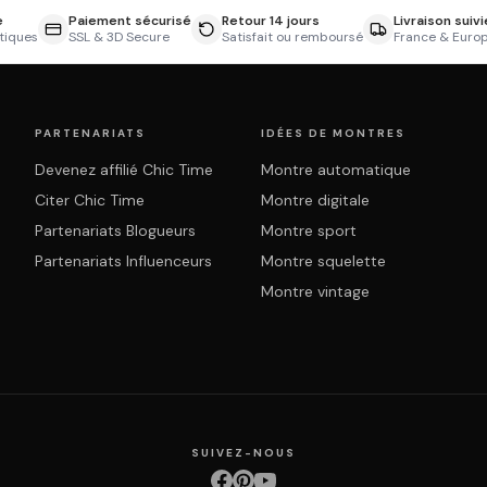
e
Paiement sécurisé
Retour 14 jours
Livraison suivi
tiques
SSL & 3D Secure
Satisfait ou remboursé
France & Euro
PARTENARIATS
IDÉES DE MONTRES
Devenez affilié Chic Time
Montre automatique
Citer Chic Time
Montre digitale
Partenariats Blogueurs
Montre sport
Partenariats Influenceurs
Montre squelette
Montre vintage
SUIVEZ-NOUS