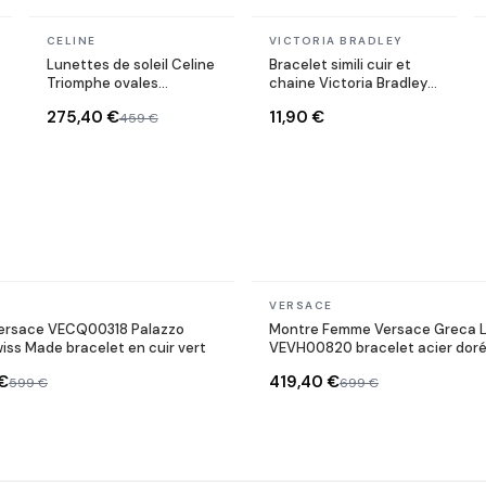
En stock
En stock
CELINE
VICTORIA BRADLEY
Lunettes de soleil Celine
Bracelet simili cuir et
Triomphe ovales
chaine Victoria Bradley
CL40235U monture
en acier plaqué doré
275,40 €
11,90 €
459 €
métal
En stock
VERSACE
ersace VECQ00318 Palazzo
Montre Femme Versace Greca 
iss Made bracelet en cuir vert
VEVH00820 bracelet acier dor
noir
€
419,40 €
599 €
699 €