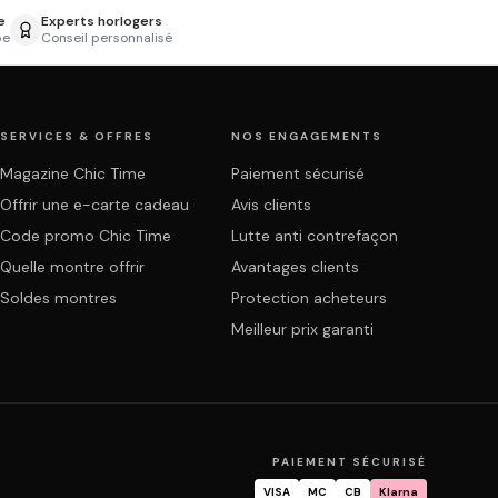
e
Experts horlogers
pe
Conseil personnalisé
SERVICES & OFFRES
NOS ENGAGEMENTS
Magazine Chic Time
Paiement sécurisé
Offrir une e-carte cadeau
Avis clients
Code promo Chic Time
Lutte anti contrefaçon
Quelle montre offrir
Avantages clients
Soldes montres
Protection acheteurs
Meilleur prix garanti
PAIEMENT SÉCURISÉ
VISA
MC
CB
Klarna