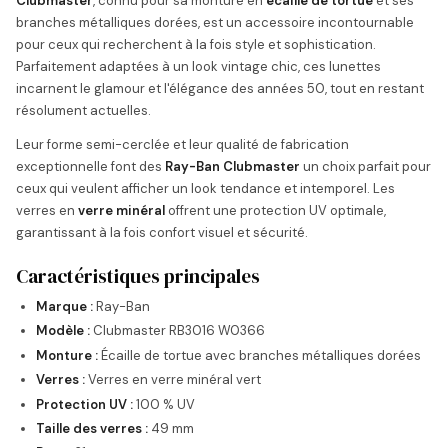
Clubmaster
, connu pour sa monture en
écaille de tortue
et ses
branches métalliques dorées, est un accessoire incontournable
pour ceux qui recherchent à la fois style et sophistication.
Parfaitement adaptées à un look vintage chic, ces lunettes
incarnent le glamour et l'élégance des années 50, tout en restant
résolument actuelles.
Leur forme semi-cerclée et leur qualité de fabrication
exceptionnelle font des
Ray-Ban Clubmaster
un choix parfait pour
ceux qui veulent afficher un look tendance et intemporel. Les
verres en
verre minéral
offrent une protection UV optimale,
garantissant à la fois confort visuel et sécurité.
Caractéristiques principales
Marque :
Ray-Ban
Modèle :
Clubmaster RB3016 W0366
Monture :
Écaille de tortue avec branches métalliques dorées
Verres :
Verres en verre minéral vert
Protection UV :
100 % UV
Taille des verres :
49 mm