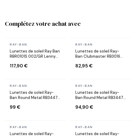
Complétez votre achat avec
En stock
En stock
RAY-BAN
RAY-BAN
Lunettes de soleil Ray Ban
Lunettes de soleil Ray-
RBR0101S 002/GR Lenny
Ban Clubmaster RB3016
Kravitz X Reverse Aviator
W0366 Ecaille
117,90 €
82,95 €
noires
En stock
En stock
RAY-BAN
RAY-BAN
Lunettes de soleil Ray-
Lunettes de soleil Ray-
Ban Round Metal RB3447
Ban Round Metal RB3447
001/71 Rondes dorés or
9002/A6 Rondes bronze
99 €
94,90 €
cuivre
En stock
En stock
RAY-BAN
RAY-BAN
Lunettes de soleil Ray-
Lunettes de soleil Ray-