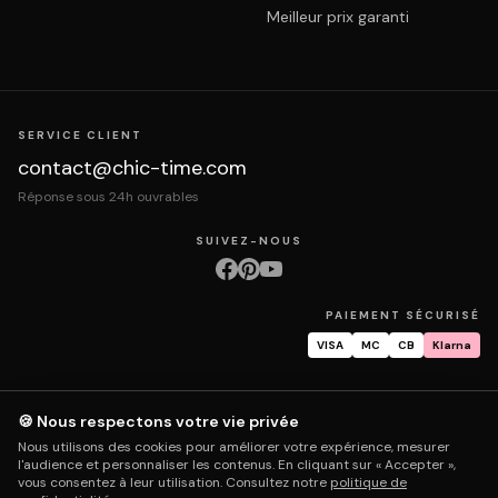
Meilleur prix garanti
SERVICE CLIENT
contact@chic-time.com
Réponse sous 24h ouvrables
SUIVEZ-NOUS
PAIEMENT SÉCURISÉ
VISA
MC
CB
Klarna
🍪 Nous respectons votre vie privée
À propos
Contact
Mentions légales
CGV
Protection des données
Nous utilisons des cookies pour améliorer votre expérience, mesurer
Retours & échanges
Droit de rétractation
Livraison
Suivi commande
l'audience et personnaliser les contenus. En cliquant sur « Accepter »,
Garantie & réparation
FAQ
Mon compte
vous consentez à leur utilisation. Consultez notre
politique de