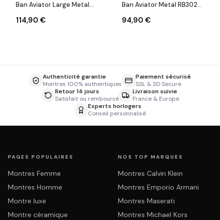
Ban Aviator Large Metal
Ban Aviator Metal RB3025
RB3025 002/58 noires
001/33 dorés verres
114,90 €
94,90 €
polarisés
marron
Authenticité garantie
Paiement sécurisé
Montres 100% authentiques
SSL & 3D Secure
Retour 14 jours
Livraison suivie
Satisfait ou remboursé
France & Europe
Experts horlogers
Conseil personnalisé
PAGES POPULAIRES
NOS TOP MARQUES
Montres Femme
Montres Calvin Klein
Montres Homme
Montres Emporio Armani
Montre luxe
Montres Maserati
Montre céramique
Montres Michael Kors