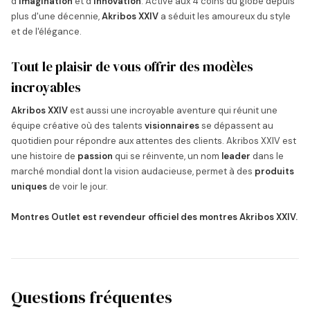
d'
imagination
et d'
innovation
. Active aux 4 coins du globe depuis
plus d'une décennie,
Akribos XXIV
a séduit les amoureux du style
et de l'élégance.
Tout le plaisir de vous offrir des modèles
incroyables
Akribos XXIV
est aussi une incroyable aventure qui réunit une
équipe créative où des talents
visionnaires
se dépassent au
quotidien pour répondre aux attentes des clients. Akribos XXIV est
une histoire de
passion
qui se réinvente, un nom
leader
dans le
marché mondial dont la vision audacieuse, permet à des
produits
uniques
de voir le jour.
Montres Outlet est revendeur officiel des montres Akribos XXIV.
Questions fréquentes