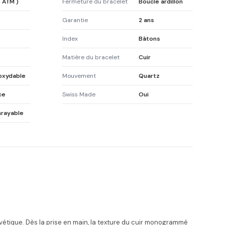
5 ATM )
Fermeture du bracelet
Boucle ardillon
Garantie
2 ans
Index
Bâtons
Matière du bracelet
Cuir
noxydable
Mouvement
Quartz
ce
Swiss Made
Oui
nrayable
helvétique. Dès la prise en main, la texture du cuir monogrammé