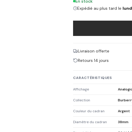
En stock
Expédié au plus tard le
lund
Livraison offerte
Retours 14 jours
CARACTÉRISTIQUES
Affichage
Analogi
Collection
Burberr
Couleur du cadran
Argent
Diamètre du cadran
38mm