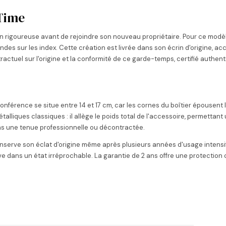
 Time
n rigoureuse avant de rejoindre son nouveau propriétaire. Pour ce modèle 
econdes sur les index. Cette création est livrée dans son écrin d'origine,
ctuel sur l'origine et la conformité de ce garde-temps, certifié authent
nférence se situe entre 14 et 17 cm, car les cornes du boîtier épousent 
iques classiques : il allège le poids total de l'accessoire, permettant u
ans une tenue professionnelle ou décontractée.
 conserve son éclat d'origine même après plusieurs années d'usage intens
ive dans un état irréprochable. La garantie de 2 ans offre une protection