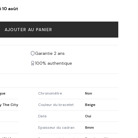
i 10 août
AJOUTER AU PANIER
Garantie 2 ans
100% authentique
que
Chronomètre
Non
y The City
Couleur du bracelet
Beige
Date
Oui
Epaisseur du cadran
8mm