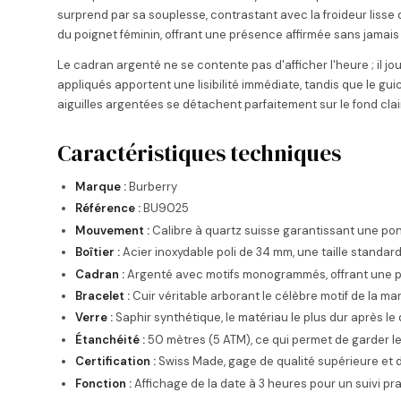
surprend par sa souplesse, contrastant avec la froideur lisse 
du poignet féminin, offrant une présence affirmée sans jama
Le cadran argenté ne se contente pas d'afficher l'heure ; il j
appliqués apportent une lisibilité immédiate, tandis que le guic
aiguilles argentées se détachent parfaitement sur le fond clair
Caractéristiques techniques
Marque :
Burberry
Référence :
BU9025
Mouvement :
Calibre à quartz suisse garantissant une ponc
Boîtier :
Acier inoxydable poli de 34 mm, une taille standard 
Cadran :
Argenté avec motifs monogrammés, offrant une p
Bracelet :
Cuir véritable arborant le célèbre motif de la m
Verre :
Saphir synthétique, le matériau le plus dur après le
Étanchéité :
50 mètres (5 ATM), ce qui permet de garder l
Certification :
Swiss Made, gage de qualité supérieure et d
Fonction :
Affichage de la date à 3 heures pour un suivi pra