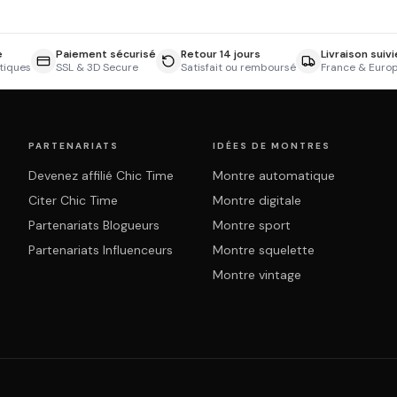
e
Paiement sécurisé
Retour 14 jours
Livraison suivi
tiques
SSL & 3D Secure
Satisfait ou remboursé
France & Euro
PARTENARIATS
IDÉES DE MONTRES
Devenez affilié Chic Time
Montre automatique
Citer Chic Time
Montre digitale
Partenariats Blogueurs
Montre sport
Partenariats Influenceurs
Montre squelette
Montre vintage