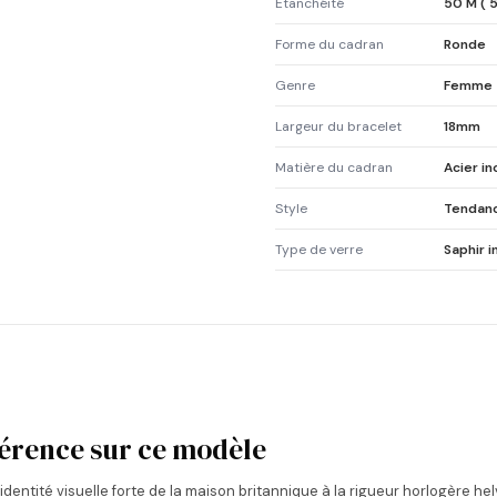
Etanchéité
50 M ( 
Forme du cadran
Ronde
Genre
Femme
Largeur du bracelet
18mm
Matière du cadran
Acier i
Style
Tendan
Type de verre
Saphir i
ifférence sur ce modèle
l'identité visuelle forte de la maison britannique à la rigueur horlogère 