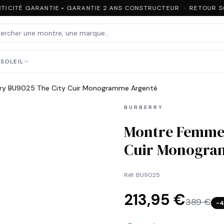
ICITÉ GARANTIE • GARANTIE 2 ANS CONSTRUCTEUR · RETOUR SOU
SOLEIL
ry BU9025 The City Cuir Monogramme Argenté
BURBERRY
Montre Femme 
Cuir Monogra
Réf.
BU9025
213,95 €
389 €
−
4