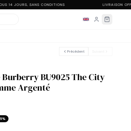
S 14 JOURS, SANS CONDITIONS
LIVRAISON OFF
Précédent
Suivant
Burberry BU9025 The City
mme Argenté
5
%