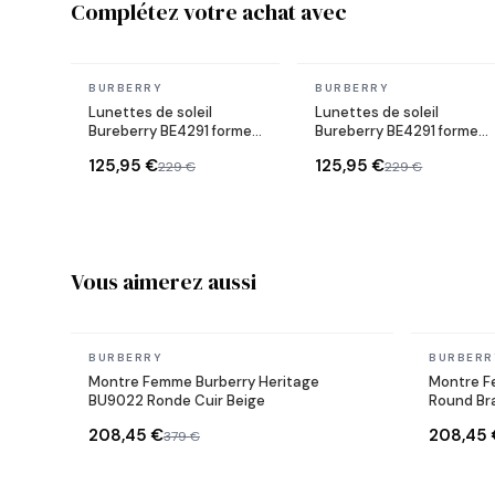
Complétez votre achat avec
En stock
En stock
BURBERRY
BURBERRY
Lunettes de soleil
Lunettes de soleil
Bureberry BE4291 forme
Bureberry BE4291 forme
rectangle
rectangle
125,95 €
125,95 €
229 €
229 €
Vous aimerez aussi
En stock
En stock
BURBERRY
BURBERR
Montre Femme Burberry Heritage
Montre F
BU9022 Ronde Cuir Beige
Round Bra
208,45 €
208,45 
379 €