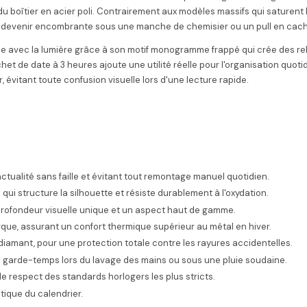
du boîtier en acier poli. Contrairement aux modèles massifs qui saturent 
is devenir encombrante sous une manche de chemisier ou un pull en cac
oue avec la lumière grâce à son motif monogramme frappé qui crée des rel
het de date à 3 heures ajoute une utilité réelle pour l'organisation quotidi
, évitant toute confusion visuelle lors d'une lecture rapide.
tualité sans faille et évitant tout remontage manuel quotidien.
qui structure la silhouette et résiste durablement à l'oxydation.
rofondeur visuelle unique et un aspect haut de gamme.
arque, assurant un confort thermique supérieur au métal en hiver.
 diamant, pour une protection totale contre les rayures accidentelles.
e garde-temps lors du lavage des mains ou sous une pluie soudaine.
e respect des standards horlogers les plus stricts.
tique du calendrier.