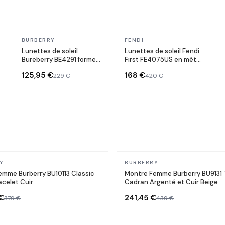
En stock
En stock
BURBERRY
FENDI
Lunettes de soleil
Lunettes de soleil Fendi
Bureberry BE4291 forme
First FE4075US en métal
rectangle
forme ovale
125,95 €
168 €
229 €
420 €
En stock
Y
BURBERRY
emme Burberry BU10113 Classic
Montre Femme Burberry BU9131 
celet Cuir
Cadran Argenté et Cuir Beige
€
241,45 €
379 €
439 €