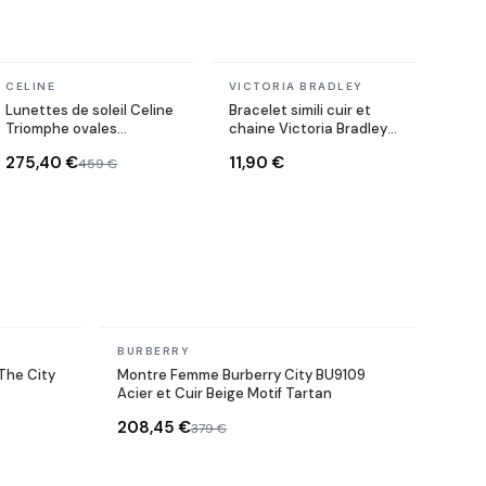
En stock
En stock
CELINE
VICTORIA BRADLEY
Lunettes de soleil Celine
Bracelet simili cuir et
Triomphe ovales
chaine Victoria Bradley
CL40235U monture
en acier plaqué doré
275,40 €
11,90 €
459 €
métal
En stock
BURBERRY
The City
Montre Femme Burberry City BU9109
Acier et Cuir Beige Motif Tartan
208,45 €
379 €