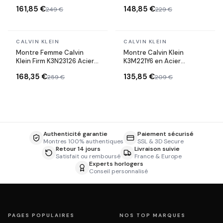
Inoxydable Argenté
Inoxydable Graphic
161,85 €
148,85 €
249 €
229 €
En stock
En stock
CALVIN KLEIN
CALVIN KLEIN
Montre Femme Calvin
Montre Calvin Klein
Klein Firm K3N23126 Acier
K3M221Y6 en Acier
Poli Cadran Noir maille
Inoxydable et maille
168,35 €
135,85 €
259 €
209 €
milanaise
milanaise
Authenticité garantie
Paiement sécurisé
Montres 100% authentiques
SSL & 3D Secure
Retour 14 jours
Livraison suivie
Satisfait ou remboursé
France & Europe
Experts horlogers
Conseil personnalisé
PAGES POPULAIRES
NOS TOP MARQUES