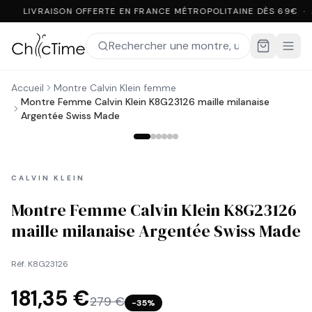
LIVRAISON OFFERTE EN FRANCE MÉTROPOLITAINE DÈS 69€ ·
Accueil
Montre Calvin Klein femme
Montre Femme Calvin Klein K8G23126 maille milanaise
Argentée Swiss Made
CALVIN KLEIN
Montre Femme Calvin Klein K8G23126
maille milanaise Argentée Swiss Made
Réf.
K8G23126
181,35 €
279 €
−
35
%