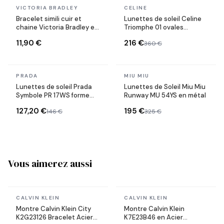
En stock
En stock
VICTORIA BRADLEY
CELINE
Bracelet simili cuir et
Lunettes de soleil Celine
chaine Victoria Bradley en
Triomphe 01 ovales
acier plaqué doré
CL40194U en acétate
11,90 €
216 €
360 €
En stock
En stock
PRADA
MIU MIU
Lunettes de soleil Prada
Lunettes de Soleil Miu Miu
Symbole PR 17WS forme
Runway MU 54YS en métal
rectangulaire
127,20 €
195 €
146 €
325 €
Vous aimerez aussi
En stock
En stock
CALVIN KLEIN
CALVIN KLEIN
Montre Calvin Klein City
Montre Calvin Klein
K2G23126 Bracelet Acier
K7E23B46 en Acier