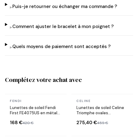
Puis-je retourner ou échanger ma commande ?
▸
Comment ajuster le bracelet à mon poignet ?
▸
Quels moyens de paiement sont acceptés ?
▸
Complétez votre achat avec
En stock
En stock
FENDI
CELINE
Lunettes de soleil Fendi
Lunettes de soleil Celine
First FE4075US en métal
Triomphe ovales
forme ovale
CL40235U monture métal
168 €
275,40 €
420 €
459 €