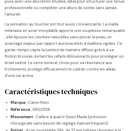
pose avec une discrétion étudiée, idéal pour structurer une tenue
professionnelle ou compléter une allure de soirée sans jamais
l'alourdir.
La sensation au toucher est tout aussi convaincante. La maille
milanaise en acier inoxydable apporte une souplesse remarquable
; elle épouse les courbes naturelles sans pincer la peau, un
avantage majeur par rapport aux bracelets à maillons rigides. Ce
garde-temps capte la lumière de manière diffuse grâce à sa
finition brossée, évitant les reflets éblouissants pour privilégier un
éclat satiné. Le verre minéral, choisi pour sa résistance aux
frottements, protège efficacement le cadran contre les aléas
d'une vie active.
Caractéristiques techniques
Marque :
Calvin Klein
Référence :
K8G23126
Mouvement :
Calibre à quartz Swiss Made (précision
chirurgicale sans besoin de réglage manuel fréquent)
Boîtier :
Acier inoxydable 316L de 32 mm (alliage résistant à la