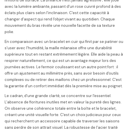
finitions de surface. La brillance n'est jamais agressive ; elle joue
avec la lumière ambiante, passant d'un rose cuivré profond à des
éclats plus clairs selon l'inclinaison. C'est cette capacité à
changer d'aspect qui rend l'objet vivant au quotidien. Chaque
mouvement du bras révèle une nouvelle facette de sa texture
polie.
En comparaison avec un bracelet en cuir qui finit par se patiner ou
s'user avec l'humidité, la maille milanaise offre une durabilité
supérieure tout en restant extrêmement légère. Elle aide la peau à
respirer naturellement, ce qui est un avantage majeur lors des
journées actives. Le fermoir coulissant est un autre point fort : il
offre un ajustement au millimètre près, sans avoir besoin d'outils
complexes ou de retirer des maillons chez un professionnel. C'est
la garantie d'un confort immédiat dès la première mise au poignet.
Le cadran, d'une grande clarté, se concentre sur l'essentiel.
L'absence de fioritures inutiles met en valeur la pureté des lignes.
On observe une cohérence totale entre la boîte et le bracelet,
créant une unité visuelle forte. C'est un choix judicieux pour ceux
qui recherchent un accessoire capable de traverser les saisons
sans perdre de son attrait visuel. La robustesse de l'acier traité