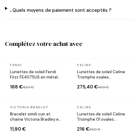
Quels moyens de paiement sont acceptés ?
▸
Complétez votre achat avec
En stock
En stock
FENDI
CELINE
Lunettes de soleil Fendi
Lunettes de soleil Celine
First FE4075US en métal
Triomphe ovales
forme ovale
CL40235U monture métal
168 €
275,40 €
420 €
459 €
En stock
En stock
VICTORIA BRADLEY
CELINE
Bracelet simili cuir et
Lunettes de soleil Celine
chaine Victoria Bradley en
Triomphe 01 ovales
acier plaqué doré
CL40194U en acétate
11,90 €
216 €
360 €