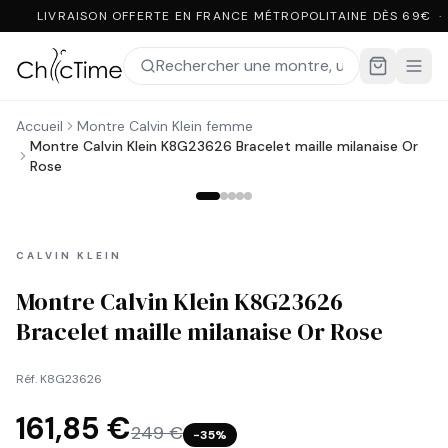
LIVRAISON OFFERTE EN FRANCE MÉTROPOLITAINE DÈS 69€ ·
Accueil
Montre Calvin Klein femme
Montre Calvin Klein K8G23626 Bracelet maille milanaise Or
Rose
CALVIN KLEIN
Montre Calvin Klein K8G23626
Bracelet maille milanaise Or Rose
Réf.
K8G23626
161,85 €
249 €
−
35
%