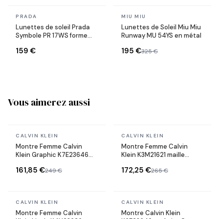
En stock
En stock
PRADA
MIU MIU
Lunettes de soleil Prada
Lunettes de Soleil Miu Miu
Symbole PR 17WS forme
Runway MU 54YS en métal
rectangulaire
159 €
195 €
325 €
Vous aimerez aussi
En stock
En stock
CALVIN KLEIN
CALVIN KLEIN
Montre Femme Calvin
Montre Femme Calvin
Klein Graphic K7E23646
Klein K3M21621 maille
acier or rose
milanaise Rose Gold et
161,85 €
172,25 €
249 €
265 €
Noir
En stock
En stock
CALVIN KLEIN
CALVIN KLEIN
Montre Femme Calvin
Montre Calvin Klein