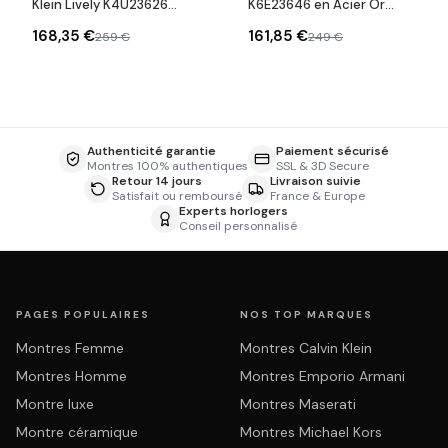
Klein Lively K4U23626
K6E23646 en Acier Or
Acier Or Rose Swiss Made
Rose avec Bracelet Snake
168,35 €
161,85 €
259 €
249 €
Authenticité garantie
Paiement sécurisé
Montres 100% authentiques
SSL & 3D Secure
Retour 14 jours
Livraison suivie
Satisfait ou remboursé
France & Europe
Experts horlogers
Conseil personnalisé
PAGES POPULAIRES
NOS TOP MARQUES
Montres Femme
Montres Calvin Klein
Montres Homme
Montres Emporio Armani
Montre luxe
Montres Maserati
Montre céramique
Montres Michael Kors