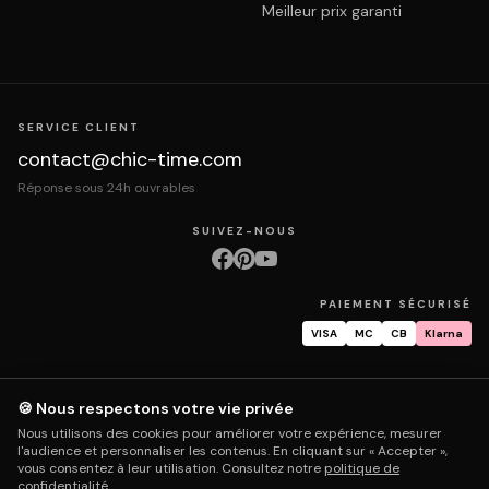
Meilleur prix garanti
SERVICE CLIENT
contact@chic-time.com
Réponse sous 24h ouvrables
SUIVEZ-NOUS
PAIEMENT SÉCURISÉ
VISA
MC
CB
Klarna
🍪 Nous respectons votre vie privée
À propos
Contact
Mentions légales
CGV
Protection des données
Nous utilisons des cookies pour améliorer votre expérience, mesurer
Retours & échanges
Droit de rétractation
Livraison
Suivi commande
l'audience et personnaliser les contenus. En cliquant sur « Accepter »,
Garantie & réparation
FAQ
Mon compte
vous consentez à leur utilisation. Consultez notre
politique de
confidentialité
.