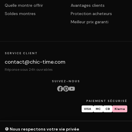
Quelle montre offrir
Avantages clients
Soldes montres
Protection acheteurs
Meilleur prix garanti
SERVICE CLIENT
contact@chic-time.com
Réponse sous 24h ouvrables
SUIVEZ-NOUS
PAIEMENT SÉCURISÉ
VISA
MC
CB
Klarna
🍪 Nous respectons votre vie privée
À propos
Contact
Mentions légales
CGV
Protection des données