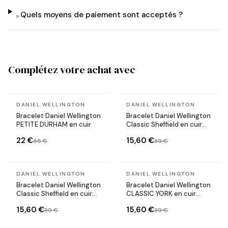
Quels moyens de paiement sont acceptés ?
▸
Complétez votre achat avec
En stock
En stock
DANIEL WELLINGTON
DANIEL WELLINGTON
Bracelet Daniel Wellington
Bracelet Daniel Wellington
PETITE DURHAM en cuir
Classic Sheffield en cuir
véritable
22 €
15,60 €
55 €
39 €
En stock
En stock
DANIEL WELLINGTON
DANIEL WELLINGTON
Bracelet Daniel Wellington
Bracelet Daniel Wellington
Classic Sheffield en cuir
CLASSIC YORK en cuir
véritable
véritable
15,60 €
15,60 €
39 €
39 €