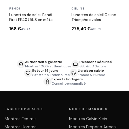
En stock
En stock
FENDI
CELINE
Lunettes de soleil Fendi
Lunettes de soleil Celine
First FE4075US en métal
Triomphe ovales
forme ovale
CL40235U monture métal
168 €
275,40 €
420 €
459 €
Authenticité garantie
Paiement sécurisé
Montres 100% authentiques
SSL & 3D Secure
Retour 14 jours
Livraison suivie
Satisfait ou remboursé
France & Europe
Experts horlogers
Conseil personnalisé
PAGES POPULAIRES
NOS TOP MARQUES
Montres Femme
Montres Calvin Klein
Montres Homme
Montres Emporio Armani