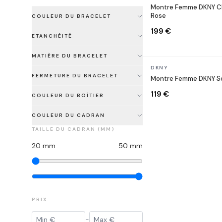
Montre Femme DKNY C
Rose
COULEUR DU BRACELET
199 €
ETANCHÉITÉ
MATIÈRE DU BRACELET
En stock
DKNY
FERMETURE DU BRACELET
Montre Femme DKNY So
119 €
COULEUR DU BOÎTIER
COULEUR DU CADRAN
TAILLE DU CADRAN (MM)
20
mm
50
mm
PRIX
-