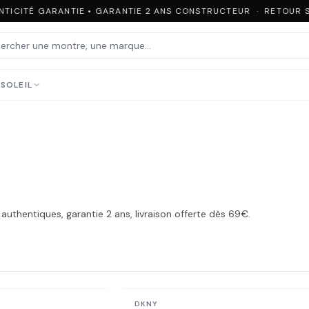
NTICITÉ GARANTIE • GARANTIE 2 ANS CONSTRUCTEUR · RETOUR S
SOLEIL
authentiques, garantie 2 ans, livraison offerte dès 69€.
En stock
DKNY