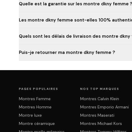
Quelle est la garantie sur les montre dkny femme 
Les montre dkny femme sont-elles 100% authenti
Quels sont les délais de livraison des montre dkn
Puis-je retourner ma montre dkny femme ?
PAGES POPULAIRES
NOS TOP MARQUES
Montres Femme
Montres Calvin Klein
Montres Homme
Montres Emporio Armani
Montre luxe
Montres Maserati
Montre céramique
Montres Michael Kors
Montre maille milanaise
Montres Tommy Hilfiger