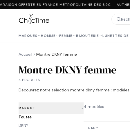
VRAISON OFFERTE EN FRANCE MÉTROPOLITAINE DÈS 69€ · AUTHE
MARQUES
HOMME
FEMME
BIJOUTERIE
LUNETTES DE 
Accueil
Montre DKNY femme
Montre DKNY femme
4 PRODUITS
Découvrez notre sélection
montre dkny femme
: modèles 
4 modèles
MARQUE
Toutes
DKNY
En stock
DKNY