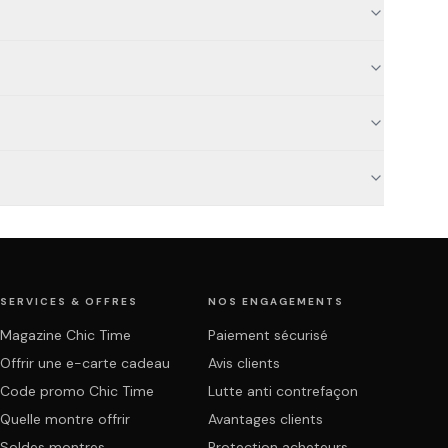
SERVICES & OFFRES
NOS ENGAGEMENTS
Magazine Chic Time
Paiement sécurisé
Offrir une e-carte cadeau
Avis clients
Code promo Chic Time
Lutte anti contrefaçon
Quelle montre offrir
Avantages clients
Soldes montres
Protection acheteurs