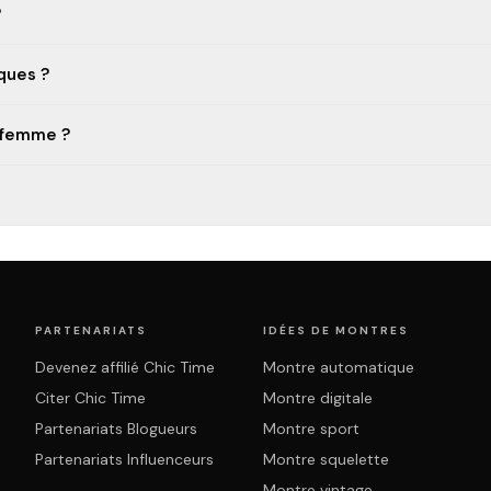
?
ques ?
y femme ?
PARTENARIATS
IDÉES DE MONTRES
Devenez affilié Chic Time
Montre automatique
Citer Chic Time
Montre digitale
Partenariats Blogueurs
Montre sport
Partenariats Influenceurs
Montre squelette
Montre vintage