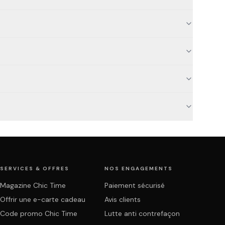
SERVICES & OFFRES
NOS ENGAGEMENTS
Magazine Chic Time
Paiement sécurisé
Offrir une e-carte cadeau
Avis clients
Code promo Chic Time
Lutte anti contrefaçon