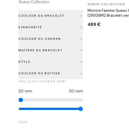
Guess Collection
En stock
GUESS COLLECTION
Montre Femme Guess C
I29006M2 Bracelet vern
COULEUR DU BRACELET
489 €
ETANCHÉITÉ
COULEUR DU CADRAN
MATIÈRE DU BRACELET
STYLE
COULEUR DU BOÎTIER
TAILLE DU CADRAN (MM)
20
mm
50
mm
PRIX