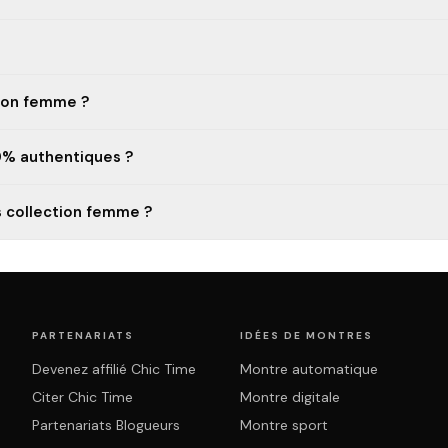
tion femme ?
0% authentiques ?
s collection femme ?
PARTENARIATS
IDÉES DE MONTRES
Devenez affilié Chic Time
Montre automatique
Citer Chic Time
Montre digitale
Partenariats Blogueurs
Montre sport