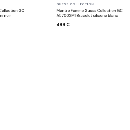
En stock
GUESS COLLECTION
ollection GC
Montre Femme Guess Collection GC
i noir
A57002M1 Bracelet silicone blanc
499 €