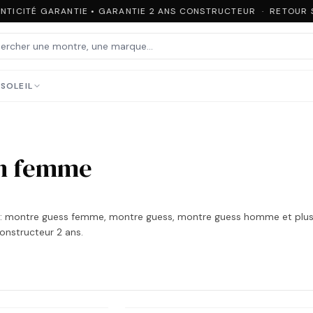
NTICITÉ GARANTIE • GARANTIE 2 ANS CONSTRUCTEUR · RETOUR S
SOLEIL
on femme
:
montre guess femme, montre guess, montre guess homme
et plus
constructeur 2 ans.