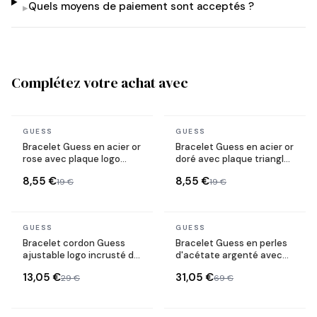
Quels moyens de paiement sont acceptés ?
▸
Complétez votre achat avec
En stock
En stock
GUESS
GUESS
Bracelet Guess en acier or
Bracelet Guess en acier or
rose avec plaque logo
doré avec plaque triangle
ronde
logo
8,55 €
8,55 €
19 €
19 €
En stock
En stock
GUESS
GUESS
Bracelet cordon Guess
Bracelet Guess en perles
ajustable logo incrusté de
d'acétate argenté avec
cristaux
plaque logo
13,05 €
31,05 €
29 €
69 €