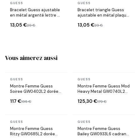
En stock
En stock
GUESS
GUESS
Bracelet Guess ajustable
Bracelet triangle Guess
en métal argenté lettre G
ajustable en métal plaqué
sertie de cristaux
doré serti de cristaux
13,05 €
13,05 €
29 €
29 €
Vous aimerez aussi
En stock
En stock
GUESS
GUESS
Montre Femme Guess
Montre Femme Guess Mod
Soiree GW0402L2 dorée
Heavy Metal GW0740L2
boîtier serti de cristaux
dorée bracelet maille G-
117 €
125,30 €
195 €
179 €
bracelet maille milanaise
Link cadran vert
acier doré
En stock
En stock
GUESS
GUESS
Montre Femme Guess
Montre Femme Guess
Ritzy GW0685L2 dorée
Bailey GW0933L6 cadran
bracelet maillons acier
vert bracelet acier