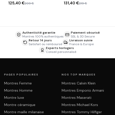
125,40 €
131,40 €
209 €
219 €
Authenticité garantie
Paiement sécurisé
Montres 100% authentiques
SSL & 3D Secure
Retour 14 jours
Livraison suivie
Satisfait ou remboursé
France & Europe
Experts horlogers
Conseil personnalisé
PAGES POPULAIRES
NOS TOP MARQUES
Montres Femme
Montres Calvin Klein
Montres Homme
Montres Emporio Armani
Montre luxe
Montres Maserati
Montre céramique
Montres Michael Kors
Montre maille milanaise
Montres Tommy Hilfiger