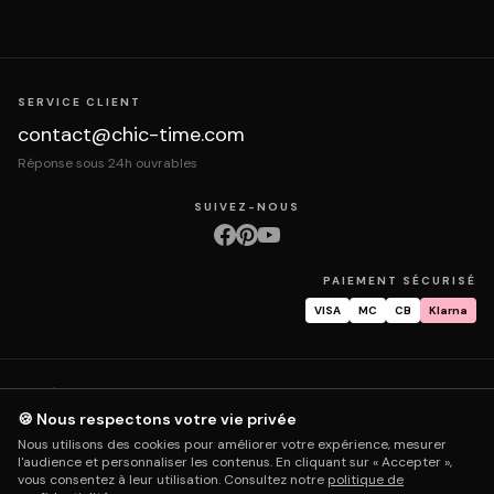
SERVICE CLIENT
contact@chic-time.com
Réponse sous 24h ouvrables
SUIVEZ-NOUS
PAIEMENT SÉCURISÉ
VISA
MC
CB
Klarna
À propos
Contact
Mentions légales
CGV
Protection des données
Retours & échanges
Droit de rétractation
Livraison
Suivi commande
🍪 Nous respectons votre vie privée
Garantie & réparation
FAQ
Mon compte
Nous utilisons des cookies pour améliorer votre expérience, mesurer
l'audience et personnaliser les contenus. En cliquant sur « Accepter »,
vous consentez à leur utilisation. Consultez notre
politique de