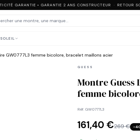
ICITÉ GARANTIE • GARANTIE 2 ANS CONSTRUCTEUR · RETOUR SOU
SOLEIL
re GW0777L3 femme bicolore, bracelet maillons acier
GUESS
Montre Guess 
femme bicolore
Réf.
GW0777L3
161,40 €
269 €
−
4