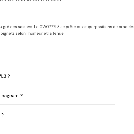
au gré des saisons. La GW0777L3 se prête aux superpositions de bracelets
oignets selon l'humeur et la tenue.
7L3 ?
n nageant ?
 ?