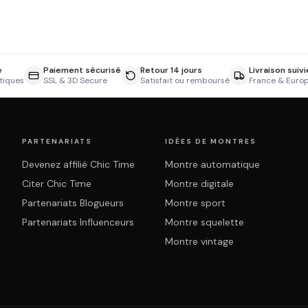
e
Paiement sécurisé
Retour 14 jours
Livraison suivi
tiques
SSL & 3D Secure
Satisfait ou remboursé
France & Euro
PARTENARIATS
IDÉES DE MONTRES
Devenez affilié Chic Time
Montre automatique
Citer Chic Time
Montre digitale
Partenariats Blogueurs
Montre sport
Partenariats Influenceurs
Montre squelette
Montre vintage