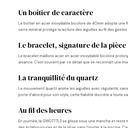
Un boîtier de caractère
Le boîtier en acier inoxydable bicolore de 40mm adopte une fi
verre minéral protège la lecture des aiguilles au fil des gestes
Le bracelet, signature de la pièce
Le bracelet maillons acier en acier inoxydable bicolore prolong
aisance. C'est souvent par ce détail que se reconnaît une mo
La tranquillité du quartz
Le mouvement quartz anime les aiguilles avec régularité, san
porte d'abord pour son style, cette fiabilité discrète a toute sa
Au fil des heures
En journée, la GW0777L3 se glisse sous une manche et reste me
des éclaboussures et de la pluie, sans l'inviter à la piscine. C'e