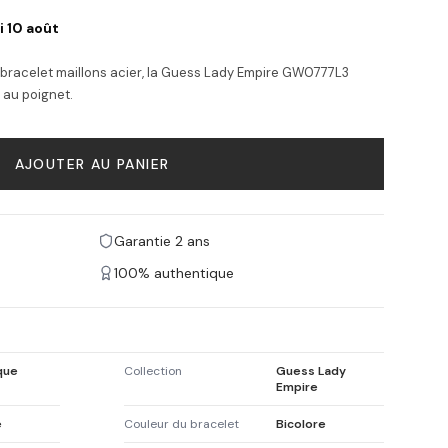
i 10 août
n bracelet maillons acier, la Guess Lady Empire GW0777L3
au poignet.
AJOUTER AU PANIER
Garantie 2 ans
100% authentique
que
Collection
Guess Lady
Empire
e
Couleur du bracelet
Bicolore