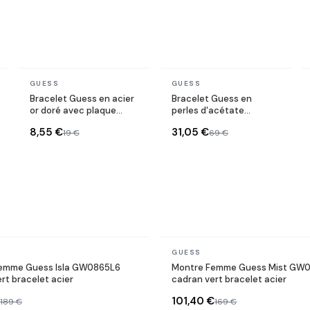
En stock
En stock
GUESS
GUESS
Bracelet Guess en acier
Bracelet Guess en
or doré avec plaque
perles d'acétate
triangle logo
argenté avec plaque
8,55 €
31,05 €
19 €
69 €
logo
En stock
GUESS
emme Guess Isla GW0865L6
Montre Femme Guess Mist GW0
rt bracelet acier
cadran vert bracelet acier
101,40 €
189 €
169 €