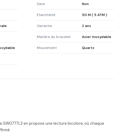
Date
Non
Etanchéité
50 M ( 5 ATM )
nale
Garantie
2 ans
Matière du bracelet
Acier inoxydable
noxydable
Mouvement
Quartz
 La GW0777L3 en propose une lecture bicolore, où chaque
firmé.