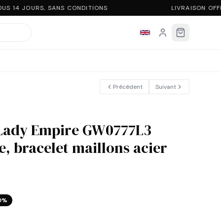
S 14 JOURS, SANS CONDITIONS
LIVRAISON OFFE
Précédent
Suivant
Lady Empire GW0777L3
, bracelet maillons acier
0
%