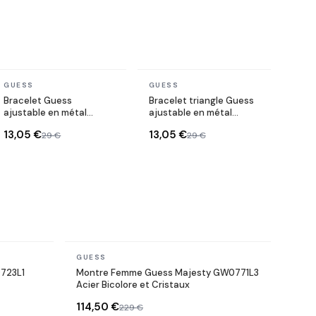
En stock
En stock
GUESS
GUESS
Bracelet Guess
Bracelet triangle Guess
ajustable en métal
ajustable en métal
argenté lettre G sertie
plaqué doré serti de
13,05 €
13,05 €
29 €
29 €
de cristaux
cristaux
En stock
GUESS
723L1
Montre Femme Guess Majesty GW0771L3
Acier Bicolore et Cristaux
114,50 €
229 €