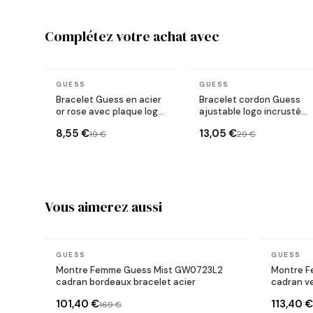
Complétez votre achat avec
En stock
En stock
GUESS
GUESS
Bracelet Guess en acier
Bracelet cordon Guess
or rose avec plaque logo
ajustable logo incrusté
ronde
de cristaux
8,55 €
13,05 €
19 €
29 €
Vous aimerez aussi
En stock
En stock
GUESS
GUESS
Montre Femme Guess Mist GW0723L2
Montre F
cadran bordeaux bracelet acier
cadran ve
101,40 €
113,40 €
169 €