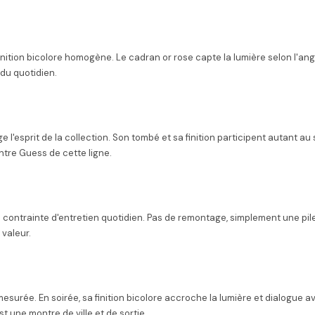
nition bicolore homogène. Le cadran or rose capte la lumière selon l'angl
 du quotidien.
e l'esprit de la collection. Son tombé et sa finition participent autant a
ntre Guess de cette ligne.
s contrainte d'entretien quotidien. Pas de remontage, simplement une pi
 valeur.
surée. En soirée, sa finition bicolore accroche la lumière et dialogue 
st une montre de ville et de sortie.