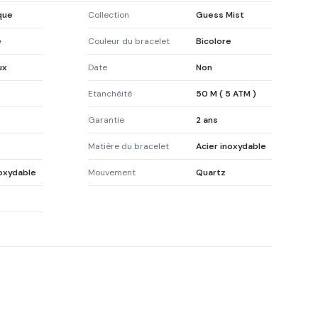
que
Collection
Guess Mist
e
Couleur du bracelet
Bicolore
ux
Date
Non
Etanchéité
50 M ( 5 ATM )
Garantie
2 ans
Matière du bracelet
Acier inoxydable
noxydable
Mouvement
Quartz