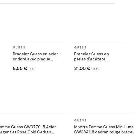
En stock
En stock
GUESS
GUESS
Bracelet Guess en acier
Bracelet Guess en
or doré avec plaque
perles d'acétate
triangle logo
argenté avec plaque
8,55 €
31,05 €
19 €
69 €
logo
En stock
GUESS
emme Guess GW0770L5 Acier
Montre Femme Guess Mini Luna
Argent et Rose Gold Cadran
GW0841L8 cadran rouge bracele