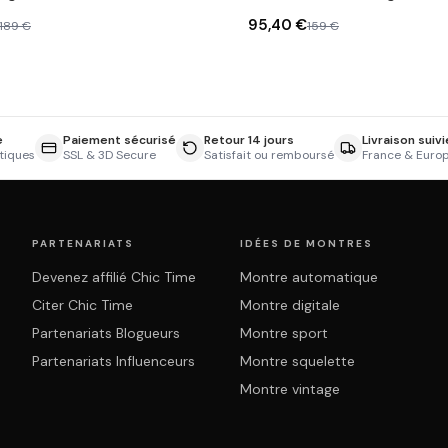
95,40 €
189 €
159 €
e
Paiement sécurisé
Retour 14 jours
Livraison suivi
tiques
SSL & 3D Secure
Satisfait ou remboursé
France & Euro
PARTENARIATS
IDÉES DE MONTRES
Devenez affilié Chic Time
Montre automatique
Citer Chic Time
Montre digitale
Partenariats Blogueurs
Montre sport
Partenariats Influenceurs
Montre squelette
Montre vintage