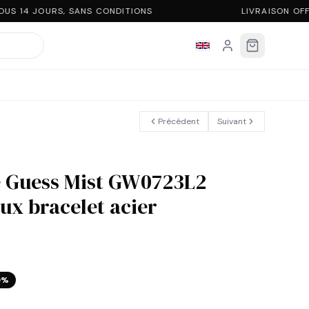
S 14 JOURS, SANS CONDITIONS
LIVRAISON OFF
Précédent
Suivant
 Guess Mist GW0723L2
x bracelet acier
0
%