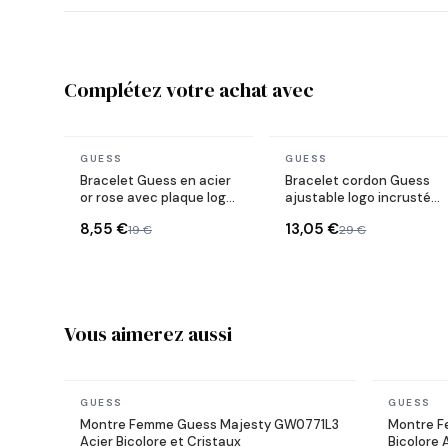
Complétez votre achat avec
En stock
En stock
GUESS
GUESS
Bracelet Guess en acier
Bracelet cordon Guess
or rose avec plaque logo
ajustable logo incrusté
ronde
de cristaux
8,55 €
13,05 €
19 €
29 €
Vous aimerez aussi
En stock
En stock
GUESS
GUESS
Montre Femme Guess Majesty GW0771L3
Montre F
Acier Bicolore et Cristaux
Bicolore 