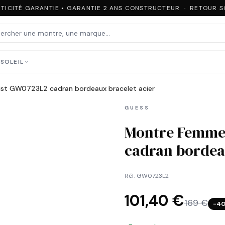
ICITÉ GARANTIE • GARANTIE 2 ANS CONSTRUCTEUR · RETOUR SOU
SOLEIL
st GW0723L2 cadran bordeaux bracelet acier
GUESS
Montre Femme
cadran bordeau
Réf.
GW0723L2
101,40 €
169 €
−
4