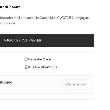
redi 7 août
n bracelet maillons acier, la Guess Mist GW0723L2 conjugue
temporaine.
AJOUTER AU PANIER
Garantie 2 ans
100% authentique
nfiance
Voir les avis →