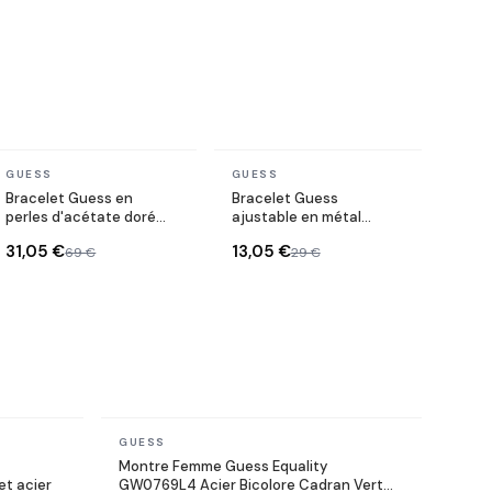
En stock
En stock
GUESS
GUESS
Bracelet Guess en
Bracelet Guess
perles d'acétate doré
ajustable en métal
avec breloque
argenté lettre G sertie
31,05 €
13,05 €
69 €
29 €
de cristaux
En stock
GUESS
Montre Femme Guess Equality
t acier
GW0769L4 Acier Bicolore Cadran Vert