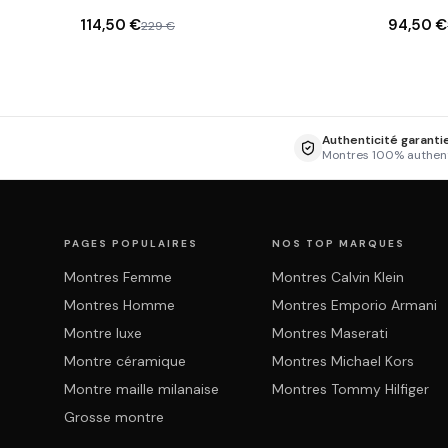
Guilloché
114,50 €
94,50 €
229 €
Authenticité garanti
Montres 100% authen
PAGES POPULAIRES
NOS TOP MARQUES
Montres Femme
Montres Calvin Klein
Montres Homme
Montres Emporio Armani
Montre luxe
Montres Maserati
Montre céramique
Montres Michael Kors
Montre maille milanaise
Montres Tommy Hilfiger
Grosse montre