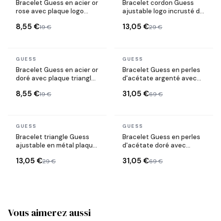
Bracelet Guess en acier or
Bracelet cordon Guess
rose avec plaque logo
ajustable logo incrusté de
ronde
cristaux
8,55 €
13,05 €
19 €
29 €
En stock
En stock
GUESS
GUESS
Bracelet Guess en acier or
Bracelet Guess en perles
doré avec plaque triangle
d'acétate argenté avec
logo
plaque logo
8,55 €
31,05 €
19 €
69 €
En stock
En stock
GUESS
GUESS
Bracelet triangle Guess
Bracelet Guess en perles
ajustable en métal plaqué
d'acétate doré avec
doré serti de cristaux
breloque
13,05 €
31,05 €
29 €
69 €
Vous aimerez aussi