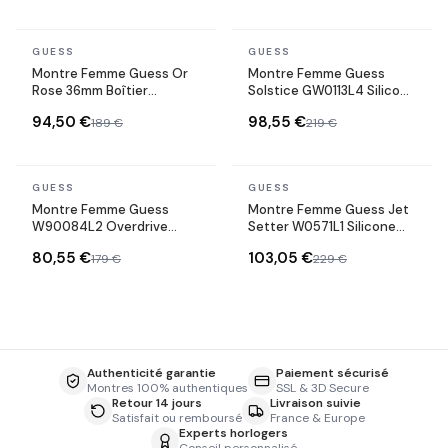
En stock
En stock
GUESS
GUESS
Montre Femme Guess Or
Montre Femme Guess
Rose 36mm Boîtier
Solstice GW0113L4 Silicone
GW0034L3 Cadran Blanc
Rose et Or Rose
94,50 €
98,55 €
189 €
219 €
Bracelet en Silicone Rose
En stock
En stock
GUESS
GUESS
Montre Femme Guess
Montre Femme Guess Jet
W90084L2 Overdrive
Setter W0571L1 Silicone
Fuschia à Bracelet Résine
Bleu et Acier Rose Gold
80,55 €
103,05 €
179 €
229 €
Authenticité garantie
Paiement sécurisé
Montres 100% authentiques
SSL & 3D Secure
Retour 14 jours
Livraison suivie
Satisfait ou remboursé
France & Europe
Experts horlogers