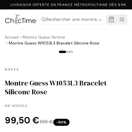
LIVRAISON OFFERTE EN FRANCE MÉTROPOLITAINE DÈS 69€ ·
Accueil
Montre Guess femme
Montre Guess W1053L3 Bracelet Silicone Rose
GUESS
Montre Guess W1053L3 Bracelet
Silicone Rose
Réf.
W1053L3
99,50 €
199 €
−
50
%