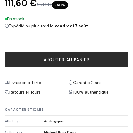
111,60 €
279 €
−
60
%
En stock
Expédié au plus tard le
vendredi 7 août
AJOUTER AU PANIER
Livraison offerte
Garantie 2 ans
Retours 14 jours
100% authentique
CARACTÉRISTIQUES
Affichage
Analogique
Collection
Michael Kors Darci