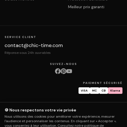
Meilleur prix garanti
SERVICE CLIENT
contact@chic-time.com
Réponse sous 24h ouvrables
SUIVEZ-NOUS
PAIEMENT SÉCURISÉ
VISA
MC
CB
Klarna
🍪 Nous respectons votre vie privée
À propos
Contact
Mentions légales
CGV
Protection des données
Nous utilisons des cookies pour améliorer votre expérience, mesurer
Retours & échanges
Droit de rétractation
Livraison
Suivi commande
l'audience et personnaliser les contenus. En cliquant sur « Accepter »,
Garantie & réparation
FAQ
Mon compte
vous consentez à leur utilisation. Consultez notre
politique de