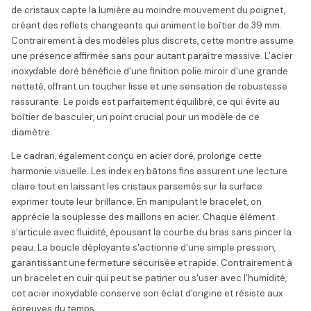
de cristaux capte la lumière au moindre mouvement du poignet,
créant des reflets changeants qui animent le boîtier de 39 mm.
Contrairement à des modèles plus discrets, cette montre assume
une présence affirmée sans pour autant paraître massive. L'acier
inoxydable doré bénéficie d'une finition polie miroir d'une grande
netteté, offrant un toucher lisse et une sensation de robustesse
rassurante. Le poids est parfaitement équilibré, ce qui évite au
boîtier de basculer, un point crucial pour un modèle de ce
diamètre.
Le cadran, également conçu en acier doré, prolonge cette
harmonie visuelle. Les index en bâtons fins assurent une lecture
claire tout en laissant les cristaux parsemés sur la surface
exprimer toute leur brillance. En manipulant le bracelet, on
apprécie la souplesse des maillons en acier. Chaque élément
s'articule avec fluidité, épousant la courbe du bras sans pincer la
peau. La boucle déployante s'actionne d'une simple pression,
garantissant une fermeture sécurisée et rapide. Contrairement à
un bracelet en cuir qui peut se patiner ou s'user avec l'humidité,
cet acier inoxydable conserve son éclat d'origine et résiste aux
épreuves du temps.