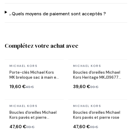
Quels moyens de paiement sont acceptés ?
▸
Complétez votre achat avec
En stock
En stock
MICHAEL KORS
MICHAEL KORS
Porte-clés Michael Kors
Boucles d'oreilles Michael
MK breloque sac à main en
Kors Heritage MKJ3967791
acier plaqué or jaune
forme coeur en acier or
19,60 €
39,60 €
49 €
99 €
rose
En stock
En stock
MICHAEL KORS
MICHAEL KORS
Boucles d'oreilles Michael
Boucles d'oreilles Michael
Kors pavés et pierre
Kors pavés et pierre rose
turquoise
47,60 €
47,60 €
119 €
119 €