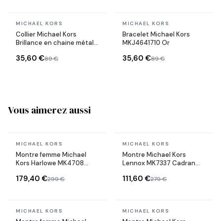
En stock
En stock
MICHAEL KORS
MICHAEL KORS
Collier Michael Kors
Bracelet Michael Kors
Brillance en chaine métal
MKJ4641710 Or
plaqué doré jaune
35,60 €
35,60 €
89 €
89 €
Vous aimerez aussi
En stock
En stock
MICHAEL KORS
MICHAEL KORS
Montre femme Michael
Montre Michael Kors
Kors Harlowe MK4708
Lennox MK7337 Cadran
Cadran pavé argenté et
argenté bracelet maille
179,40 €
111,60 €
299 €
279 €
bracelet en acier
milanaise
inoxydable argenté
En stock
En stock
MICHAEL KORS
MICHAEL KORS