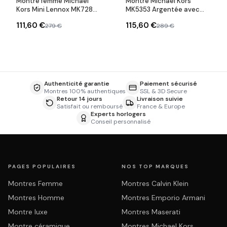
Montre femme Michael
Montre Michael Kors
Kors Mini Lennox MK7280
MK5353 Argentée avec
bracelet acier inoxydable
Cristaux Swarovski
111,60 €
115,60 €
279 €
289 €
Authenticité garantie
Paiement sécurisé
Montres 100% authentiques
SSL & 3D Secure
Retour 14 jours
Livraison suivie
Satisfait ou remboursé
France & Europe
Experts horlogers
Conseil personnalisé
PAGES POPULAIRES
NOS TOP MARQUES
Montres Femme
Montres Calvin Klein
Montres Homme
Montres Emporio Armani
Montre luxe
Montres Maserati
Montre céramique
Montres Michael Kors