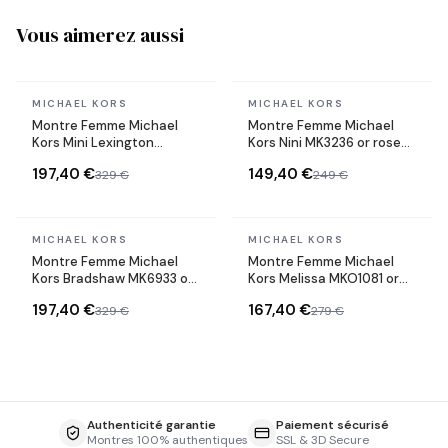
Vous aimerez aussi
En stock
En stock
MICHAEL KORS
MICHAEL KORS
Montre Femme Michael
Montre Femme Michael
Kors Mini Lexington
Kors Nini MK3236 or rose
MK4863 or rose bracelet
bracelet maillons acier
197,40 €
149,40 €
329 €
249 €
maillons acier
En stock
En stock
MICHAEL KORS
MICHAEL KORS
Montre Femme Michael
Montre Femme Michael
Kors Bradshaw MK6933 or
Kors Melissa MKO1081 or
rose bracelet maillons
rose bracelet maillons
197,40 €
167,40 €
329 €
279 €
acier
acier
Authenticité garantie
Paiement sécurisé
Montres 100% authentiques
SSL & 3D Secure