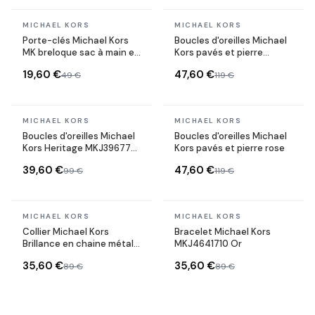
En stock
En stock
MICHAEL KORS
MICHAEL KORS
Porte-clés Michael Kors
Boucles d'oreilles Michael
MK breloque sac à main en
Kors pavés et pierre
acier plaqué or jaune
turquoise
19,60 €
47,60 €
49 €
119 €
En stock
En stock
MICHAEL KORS
MICHAEL KORS
Boucles d'oreilles Michael
Boucles d'oreilles Michael
Kors Heritage MKJ3967791
Kors pavés et pierre rose
forme coeur en acier or
39,60 €
47,60 €
99 €
119 €
rose
En stock
En stock
MICHAEL KORS
MICHAEL KORS
Collier Michael Kors
Bracelet Michael Kors
Brillance en chaine métal
MKJ4641710 Or
plaqué doré jaune
35,60 €
35,60 €
89 €
89 €