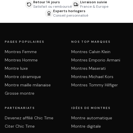
Retour 14 jours
Livraison suivie
Satisfait ou remboursé
France & Europe
Experts horlogers
Conseil personnalisé
PAGES POPULAIRES
NOS TOP MARQUES
Montres Femme
Montres Calvin Klein
Montres Homme
Montres Emporio Armani
Montre luxe
Montres Maserati
Montre céramique
Montres Michael Kors
Montre maille milanaise
Montres Tommy Hilfiger
Grosse montre
PARTENARIATS
IDÉES DE MONTRES
Devenez affilié Chic Time
Montre automatique
Citer Chic Time
Montre digitale