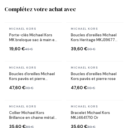
Complétez votre achat avec
En stock
En stock
MICHAEL KORS
MICHAEL KORS
Porte-clés Michael Kors
Boucles d'oreilles Michael
MK breloque sac à main en
Kors Heritage MKJ3967791
acier plaqué or jaune
forme coeur en acier or
19,60 €
39,60 €
49 €
99 €
rose
En stock
En stock
MICHAEL KORS
MICHAEL KORS
Boucles d'oreilles Michael
Boucles d'oreilles Michael
Kors pavés et pierre
Kors pavés et pierre rose
turquoise
47,60 €
47,60 €
119 €
119 €
En stock
En stock
MICHAEL KORS
MICHAEL KORS
Collier Michael Kors
Bracelet Michael Kors
Brillance en chaine métal
MKJ4641710 Or
plaqué doré jaune
35,60 €
35,60 €
89 €
89 €