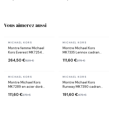
Vous aimerez aussi
En stock
En stock
MICHAEL KORS
MICHAEL KORS
Montre femme Michael
Montre Michael Kors
Kors Everest MK7254
MK7335 Lennox cadran
cadran et bracelet pavés
pavé bracelet en acier
264,50 €
111,60 €
529 €
279 €
de cristaux
inoxydable
En stock
En stock
MICHAEL KORS
MICHAEL KORS
Montre Michael Kors
Montre Michael Kors
MK7289 en acier doré
Runway MK7390 cadran
cadran incrusté de
vert orné de cristaux
111,60 €
191,60 €
279 €
479 €
cristaux