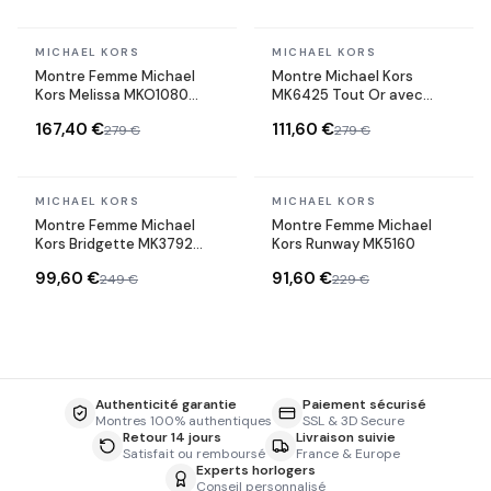
En stock
En stock
MICHAEL KORS
MICHAEL KORS
Montre Femme Michael
Montre Michael Kors
Kors Melissa MKO1080
MK6425 Tout Or avec
dorée bracelet maillons
Bracelet à Maillons
167,40 €
111,60 €
279 €
279 €
acier
En stock
En stock
MICHAEL KORS
MICHAEL KORS
Montre Femme Michael
Montre Femme Michael
Kors Bridgette MK3792
Kors Runway MK5160
acier couleur or
99,60 €
91,60 €
249 €
229 €
Authenticité garantie
Paiement sécurisé
Montres 100% authentiques
SSL & 3D Secure
Retour 14 jours
Livraison suivie
Satisfait ou remboursé
France & Europe
Experts horlogers
Conseil personnalisé