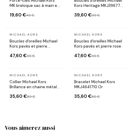
Porte-clés Michael Kors
Boucles d'oreilles Michael
MK breloque sac à main en
Kors Heritage MKJ3967791
acier plaqué or jaune
forme coeur en acier or
19,60 €
39,60 €
49 €
99 €
rose
En stock
En stock
MICHAEL KORS
MICHAEL KORS
Boucles d'oreilles Michael
Boucles d'oreilles Michael
Kors pavés et pierre
Kors pavés et pierre rose
turquoise
47,60 €
47,60 €
119 €
119 €
En stock
En stock
MICHAEL KORS
MICHAEL KORS
Collier Michael Kors
Bracelet Michael Kors
Brillance en chaine métal
MKJ4641710 Or
plaqué doré jaune
35,60 €
35,60 €
89 €
89 €
Vous aimerez aussi