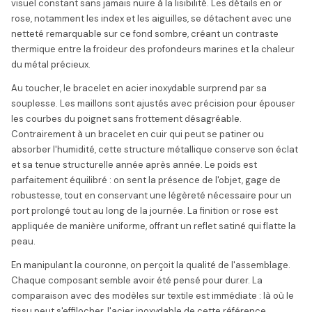
visuel constant sans jamais nuire à la lisibilité. Les détails en or
rose, notamment les index et les aiguilles, se détachent avec une
netteté remarquable sur ce fond sombre, créant un contraste
thermique entre la froideur des profondeurs marines et la chaleur
du métal précieux.
Au toucher, le bracelet en acier inoxydable surprend par sa
souplesse. Les maillons sont ajustés avec précision pour épouser
les courbes du poignet sans frottement désagréable.
Contrairement à un bracelet en cuir qui peut se patiner ou
absorber l'humidité, cette structure métallique conserve son éclat
et sa tenue structurelle année après année. Le poids est
parfaitement équilibré : on sent la présence de l'objet, gage de
robustesse, tout en conservant une légèreté nécessaire pour un
port prolongé tout au long de la journée. La finition or rose est
appliquée de manière uniforme, offrant un reflet satiné qui flatte la
peau.
En manipulant la couronne, on perçoit la qualité de l'assemblage.
Chaque composant semble avoir été pensé pour durer. La
comparaison avec des modèles sur textile est immédiate : là où le
tissu peut s'effilocher, l'acier inoxydable de cette référence