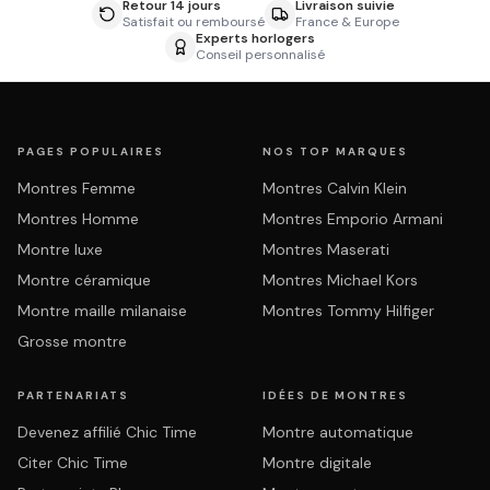
Retour 14 jours
Livraison suivie
Satisfait ou remboursé
France & Europe
Experts horlogers
Conseil personnalisé
PAGES POPULAIRES
NOS TOP MARQUES
Montres Femme
Montres Calvin Klein
Montres Homme
Montres Emporio Armani
Montre luxe
Montres Maserati
Montre céramique
Montres Michael Kors
Montre maille milanaise
Montres Tommy Hilfiger
Grosse montre
PARTENARIATS
IDÉES DE MONTRES
Devenez affilié Chic Time
Montre automatique
Citer Chic Time
Montre digitale