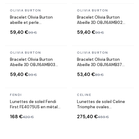
En stock
En stock
OLIVIA BURTON
OLIVIA BURTON
Bracelet Olivia Burton
Bracelet Olivia Burton
abeille et perle
Abeille 3D OBJ16AMB02
OBJ16AMB38 argenté
Acier or rose
59,40 €
59,40 €
99 €
99 €
En stock
En stock
OLIVIA BURTON
OLIVIA BURTON
Bracelet Olivia Burton
Bracelet Olivia Burton
Abeille 3D OBJ16AMB03
Abeille 3D OBJ16AMB37
argenté
Acier or rose
59,40 €
53,40 €
99 €
89 €
En stock
En stock
FENDI
CELINE
Lunettes de soleil Fendi
Lunettes de soleil Celine
First FE4075US en métal
Triomphe ovales
forme ovale
CL40235U monture métal
168 €
275,40 €
420 €
459 €