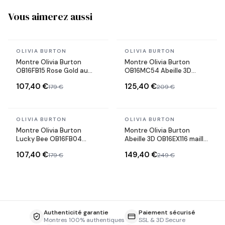
Vous aimerez aussi
En stock
En stock
OLIVIA BURTON
OLIVIA BURTON
Montre Olivia Burton
Montre Olivia Burton
OB16FB15 Rose Gold au
OB16MC54 Abeille 3D
Cadran Deep Sea Pailleté
Cadran Gris et maille
107,40 €
125,40 €
179 €
209 €
milanaise Argentée
En stock
En stock
OLIVIA BURTON
OLIVIA BURTON
Montre Olivia Burton
Montre Olivia Burton
Lucky Bee OB16FB04
Abeille 3D OB16EX116 maille
cadran pailleté gris
milanaise or rose
107,40 €
149,40 €
179 €
249 €
Authenticité garantie
Paiement sécurisé
Montres 100% authentiques
SSL & 3D Secure