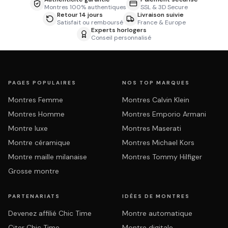
Montres 100% authentiques
SSL & 3D Secure
Retour 14 jours
Livraison suivie
Satisfait ou remboursé
France & Europe
Experts horlogers
Conseil personnalisé
PAGES POPULAIRES
NOS TOP MARQUES
Montres Femme
Montres Calvin Klein
Montres Homme
Montres Emporio Armani
Montre luxe
Montres Maserati
Montre céramique
Montres Michael Kors
Montre maille milanaise
Montres Tommy Hilfiger
Grosse montre
PARTENARIATS
IDÉES DE MONTRES
Devenez affilié Chic Time
Montre automatique
Citer Chic Time
Montre digitale