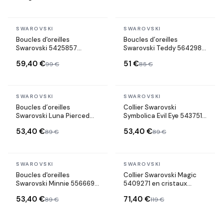
En stock
En stock
SWAROVSKI
SWAROVSKI
Boucles d'oreilles
Boucles d’oreilles
Swarovski 5425857
Swarovski Teddy 5642982
Symbolica Oeil porte
Ours en cristal rose
59,40 €
51 €
99 €
85 €
bonheur en métal plaqué
or rose
En stock
En stock
SWAROVSKI
SWAROVSKI
Boucles d’oreilles
Collier Swarovski
Swarovski Luna Pierced
Symbolica Evil Eye 5437517
Papillons doré rosé &
en métal plaqué or rose
53,40 €
53,40 €
89 €
89 €
cristaux
cristaux multicolores
En stock
En stock
SWAROVSKI
SWAROVSKI
Boucles d'oreilles
Collier Swarovski Magic
Swarovski Minnie 5566692
5409271 en cristaux
plaqué or incrustées de
blancs plaqué rhodium
53,40 €
71,40 €
89 €
119 €
cristaux