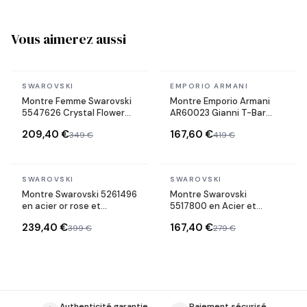
Vous aimerez aussi
En stock
En stock
SWAROVSKI
EMPORIO ARMANI
Montre Femme Swarovski
Montre Emporio Armani
5547626 Crystal Flower
AR60023 Gianni T-Bar
en acier or rose
Automatique en Acier
209,40 €
167,60 €
349 €
419 €
Squelette
En stock
En stock
SWAROVSKI
SWAROVSKI
Montre Swarovski 5261496
Montre Swarovski
en acier or rose et
5517800 en Acier et
cristaux mobiles
Cadran Poudre de
239,40 €
167,40 €
399 €
279 €
Diamants
Authenticité garantie
Paiement sécurisé