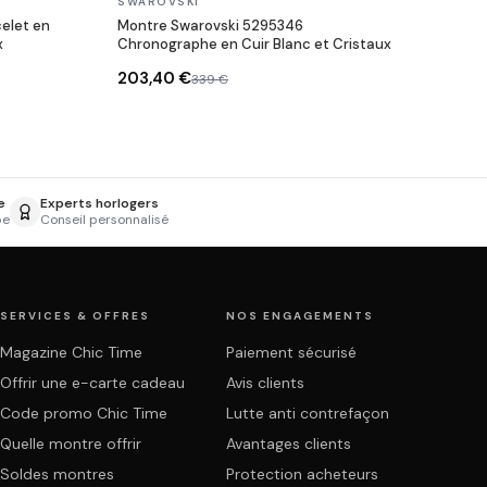
En stock
SWAROVSKI
elet en
Montre Swarovski 5295346
x
Chronographe en Cuir Blanc et Cristaux
203,40 €
339 €
e
Experts horlogers
pe
Conseil personnalisé
SERVICES & OFFRES
NOS ENGAGEMENTS
Magazine Chic Time
Paiement sécurisé
Offrir une e-carte cadeau
Avis clients
Code promo Chic Time
Lutte anti contrefaçon
Quelle montre offrir
Avantages clients
Soldes montres
Protection acheteurs