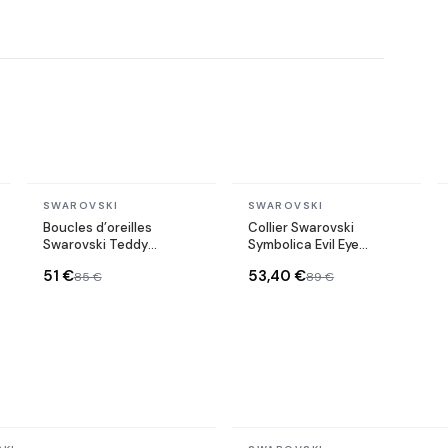
En stock
En stock
SWAROVSKI
SWAROVSKI
Boucles d’oreilles
Collier Swarovski
Swarovski Teddy
Symbolica Evil Eye
5642982 Ours en cristal
5437517 en métal plaqué
51 €
53,40 €
85 €
89 €
rose
or rose cristaux
multicolores