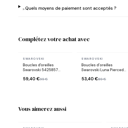
Quels moyens de paiement sont acceptés ?
▸
Complétez votre achat avec
En stock
En stock
SWAROVSKI
SWAROVSKI
Boucles d'oreilles
Boucles d’oreilles
Swarovski 5425857
Swarovski Luna Pierced
Symbolica Oeil porte
Papillons doré rosé &
59,40 €
53,40 €
99 €
89 €
bonheur en métal plaqué
cristaux
or rose
Vous aimerez aussi