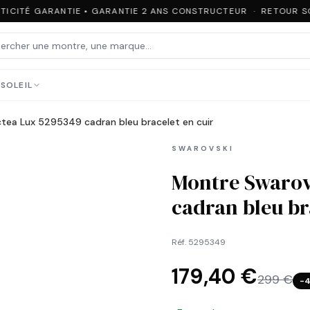
ICITÉ GARANTIE • GARANTIE 2 ANS CONSTRUCTEUR · RETOUR SOU
SOLEIL
tea Lux 5295349 cadran bleu bracelet en cuir
SWAROVSKI
Montre Swarov
cadran bleu br
Réf.
5295349
179,40 €
299 €
−