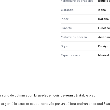
Fermeture du bracelet
Boucle a
Garantie
2 ans
Index
Bâtons
Lunette
Lunette
Matière du cadran
Acier i
Style
Design
Type de verre
Minéral
r rond de 36 mm et un
bracelet en cuir de veau véritable
bleu.
argenté brossé, et est parachevée par un délicat cadran en cristal Swa