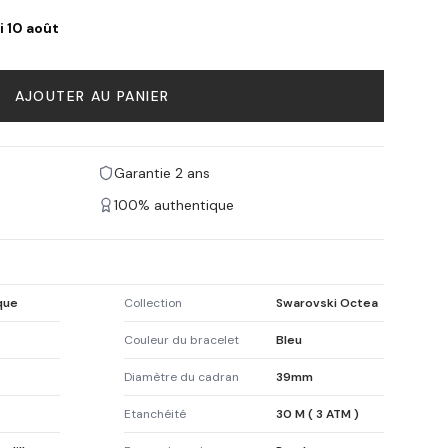
i 10 août
AJOUTER AU PANIER
Garantie 2 ans
100% authentique
que
Collection
Swarovski Octea
Couleur du bracelet
Bleu
Diamètre du cadran
39mm
Etanchéité
30 M ( 3 ATM )