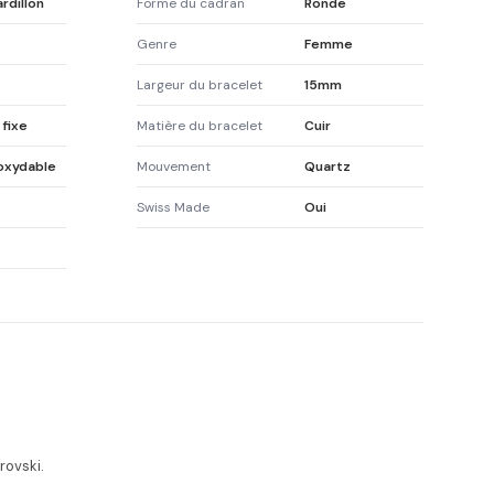
rdillon
Forme du cadran
Ronde
Genre
Femme
Largeur du bracelet
15mm
 fixe
Matière du bracelet
Cuir
noxydable
Mouvement
Quartz
Swiss Made
Oui
rovski.