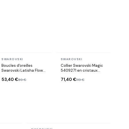
En stock
En stock
SWAROVSKI
SWAROVSKI
Boucles d'oreilles
Collier Swarovski Magic
Swarovski Latisha Flower
5409271 en cristaux
5389161 plaqué rhodium
blancs plaqué rhodium
53,40 €
71,40 €
89 €
119 €
cristaux noirs et perles