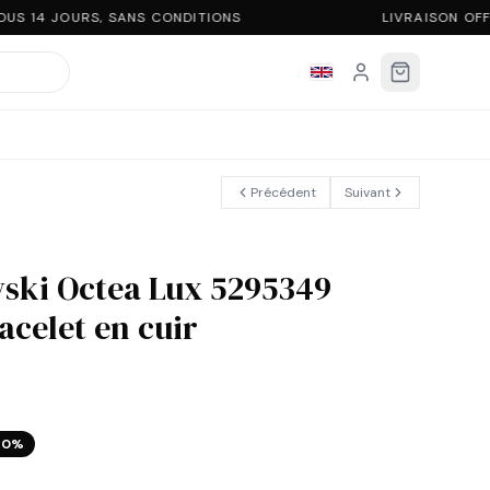
S 14 JOURS, SANS CONDITIONS
LIVRAISON OFF
Précédent
Suivant
ski Octea Lux 5295349
acelet en cuir
40
%