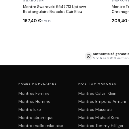
En stock
En stock
SWAROVSKI
SWAROVS
Montre Swarovski 5547713 Uptown
Montre F
Rectangulaire Bracelet Cuir Bleu
Chronogra
167,40 €
209,40
279 €
Authenticité garanti
Montres 100% authen
PAGES POPULAIRES
NOS TOP MARQUES
Montres Femme
Montres Calvin Klein
Montres Homme
Montres Emporio Armani
Montre luxe
Montres Maserati
Montre céramique
Montres Michael Kors
Montre maille milanaise
Montres Tommy Hilfiger