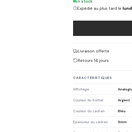
En stock
Expédié au plus tard le
lund
Livraison offerte
Retours 14 jours
CARACTÉRISTIQUES
Affichage
Analogi
Couleur du boîtier
Argent
Couleur du cadran
Bleu
Epaisseur du cadran
9mm