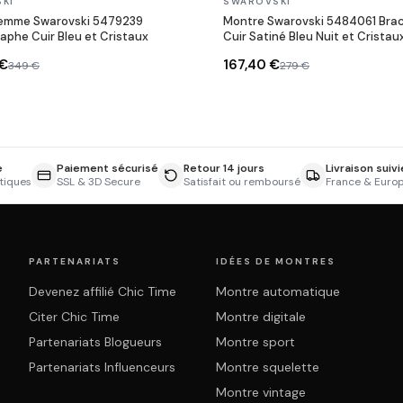
En stock
KI
SWAROVSKI
emme Swarovski 5479239
Montre Swarovski 5484061 Brac
phe Cuir Bleu et Cristaux
Cuir Satiné Bleu Nuit et Cristau
 €
167,40 €
349 €
279 €
e
Paiement sécurisé
Retour 14 jours
Livraison suivi
tiques
SSL & 3D Secure
Satisfait ou remboursé
France & Euro
PARTENARIATS
IDÉES DE MONTRES
Devenez affilié Chic Time
Montre automatique
Citer Chic Time
Montre digitale
Partenariats Blogueurs
Montre sport
Partenariats Influenceurs
Montre squelette
Montre vintage