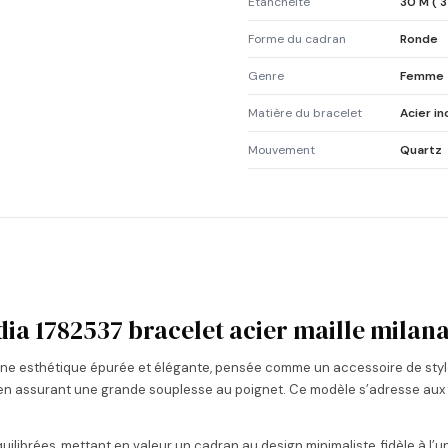
Etanchéité
30 M ( 3
Forme du cadran
Ronde
Genre
Femme
Matière du bracelet
Acier i
Mouvement
Quartz
a 1782537 bracelet acier maille milana
une esthétique épurée et élégante, pensée comme un accessoire de style
 en assurant une grande souplesse au poignet. Ce modèle s’adresse aux
uilibrées, mettant en valeur un cadran au design minimaliste, fidèle à l’u