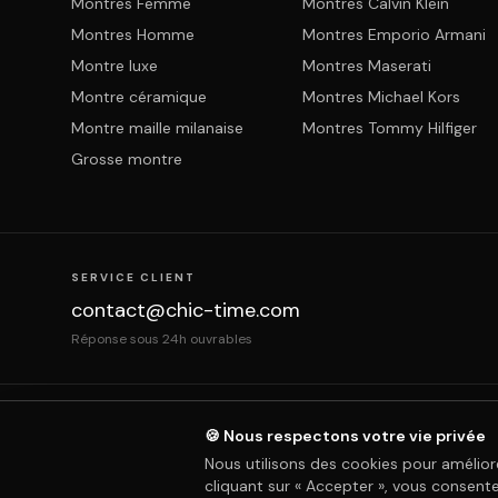
Montres Femme
Montres Calvin Klein
Montres Homme
Montres Emporio Armani
Montre luxe
Montres Maserati
Montre céramique
Montres Michael Kors
Montre maille milanaise
Montres Tommy Hilfiger
Grosse montre
SERVICE CLIENT
contact@chic-time.com
Réponse sous 24h ouvrables
À propos
Contact
Mentions légales
CGV
Prote
🍪 Nous respectons votre vie privée
Nous utilisons des cookies pour amélior
cliquant sur « Accepter », vous consentez