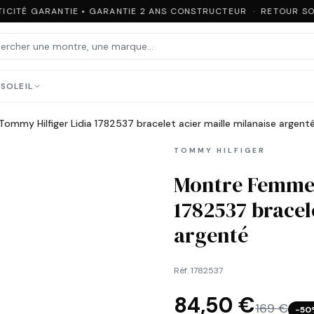
CITÉ GARANTIE • GARANTIE 2 ANS CONSTRUCTEUR · RETOUR SOU
SOLEIL
mmy Hilfiger Lidia 1782537 bracelet acier maille milanaise argent
TOMMY HILFIGER
Montre Femme 
1782537 bracel
argenté
Réf.
1782537
84,50 €
169 €
−
50