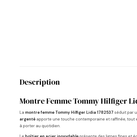
Description
Montre Femme Tommy Hilfiger Lidi
La
montre femme Tommy Hilfiger Lidia 1782537
séduit par 
argenté
apporte une touche contemporaine et raffinée, tout
à porter au quotidien.
Le
boîtier en acier inoxydable
présente des lignes fines et éq