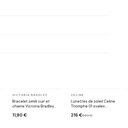
En stock
En stock
VICTORIA BRADLEY
CELINE
Bracelet simili cuir et
Lunettes de soleil Celine
chaine Victoria Bradley
Triomphe 01 ovales
en acier plaqué doré
CL40194U en acétate
11,90 €
216 €
360 €