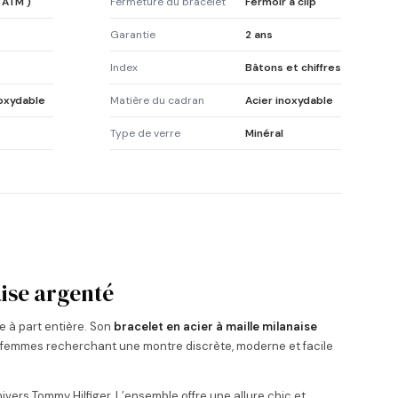
 ATM )
Fermeture du bracelet
Fermoir à clip
Garantie
2 ans
Index
Bâtons et chiffres
noxydable
Matière du cadran
Acier inoxydable
Type de verre
Minéral
ise argenté
 à part entière. Son
bracelet en acier à maille milanaise
 femmes recherchant une montre discrète, moderne et facile
nivers Tommy Hilfiger. L’ensemble offre une allure chic et