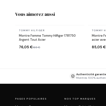
Vous aimerez aussi
En stock
En stock
TOMMY HILFIGER
TOMMY H
Montre Femme Tommy Hilfiger 1781750
Montre F
Argent Tout Acier
acier ave
76,05 €
85,05 €
169 €
Authenticité garanti
Montres 100% authen
PAGES POPULAIRES
NOS TOP MARQUES