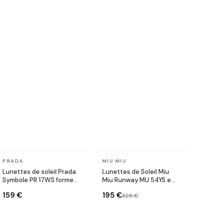
En stock
En stock
PRADA
MIU MIU
Lunettes de soleil Prada
Lunettes de Soleil Miu
Symbole PR 17WS forme
Miu Runway MU 54YS en
rectangulaire
métal
159 €
195 €
325 €