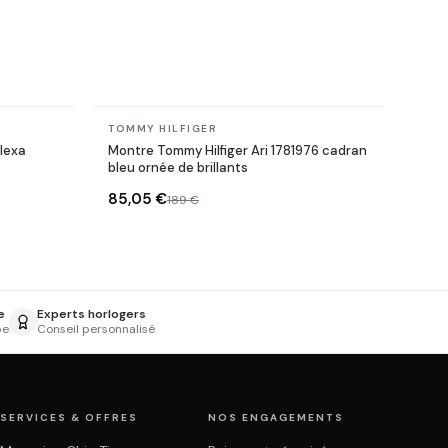
En stock
TOMMY HILFIGER
lexa
Montre Tommy Hilfiger Ari 1781976 cadran
bleu ornée de brillants
85,05 €
189 €
e
Experts horlogers
pe
Conseil personnalisé
SERVICES & OFFRES
NOS ENGAGEMENTS