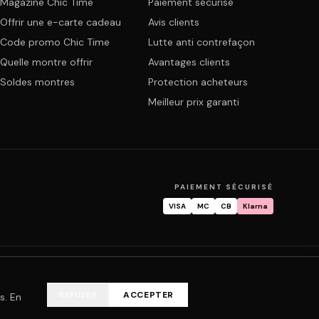
Magazine Chic Time
Paiement sécurisé
Offrir une e-carte cadeau
Avis clients
Code promo Chic Time
Lutte anti contrefaçon
Quelle montre offrir
Avantages clients
Soldes montres
Protection acheteurs
Meilleur prix garanti
PAIEMENT SÉCURISÉ
VISA
MC
CB
Klarna
mande
Garantie & réparation
FAQ
Mon compte
REFUSER
ACCEPTER
s. En