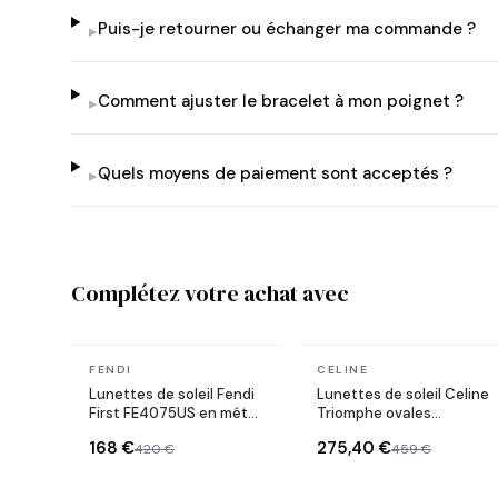
Puis-je retourner ou échanger ma commande ?
▸
Comment ajuster le bracelet à mon poignet ?
▸
Quels moyens de paiement sont acceptés ?
▸
Complétez votre achat avec
En stock
En stock
FENDI
CELINE
Lunettes de soleil Fendi
Lunettes de soleil Celine
First FE4075US en métal
Triomphe ovales
forme ovale
CL40235U monture
168 €
275,40 €
420 €
459 €
métal