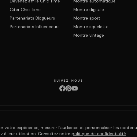
Devenez affilié Chic Time
Montre automatique
Citer Chic Time
Montre digitale
Partenariats Blogueurs
Montre sport
Partenariats Influenceurs
Montre squelette
Montre vintage
SUIVEZ-NOUS
ction des données
Retours & échanges
Droit de rétractation
Livraison
Suivi com
er votre expérience, mesurer l'audience et personnaliser les contenu
 à leur utilisation. Consultez notre
politique de confidentialité
.
© 2026 Chic Time - Tous droits réservés