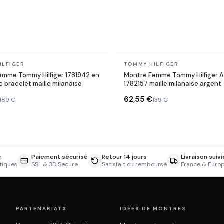
En stock
ILFIGER
TOMMY HILFIGER
emme Tommy Hilfiger 1781942 en
Montre Femme Tommy Hilfiger A
c bracelet maille milanaise
1782157 maille milanaise argent
62,55 €
189 €
139 €
e
Paiement sécurisé
Retour 14 jours
Livraison suivi
tiques
SSL & 3D Secure
Satisfait ou remboursé
France & Euro
PARTENARIATS
IDÉES DE MONTRES