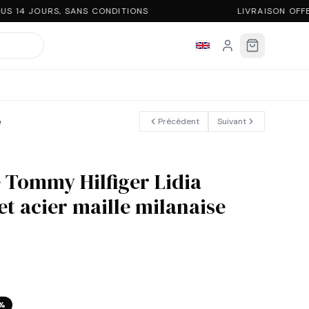
S 14 JOURS, SANS CONDITIONS
LIVRAISON OFFE
é
Précédent
Suivant
Tommy Hilfiger Lidia
et acier maille milanaise
%