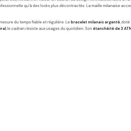
fessionnelle qu’à des looks plus décontractés. La maille milanaise acce
 mesure du temps fiable et régulière. Le
bracelet milanais argenté
, doté
ral
, le cadran résiste aux usages du quotidien. Son
étanchéité de 3 AT