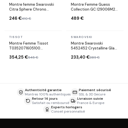
Montre femme Swarovski
Montre Femme Guess
Citra Sphere Chrono
Collection GC I29006M2
5055209 avec bracelet en
Bracelet verni noir
246 €
489 €
410 €
cuir noir
En stock
En stock
TISSOT
SWAROVSKI
Montre Femme Tissot
Montre Swarovski
T0352071605100
5452452 Crystalline Glam
Couturier Cadran Noir et
Cuir Noir et Or Rose
354,25 €
233,40 €
545 €
389 €
Bracelet Cuir
Authenticité garantie
Paiement sécurisé
Montres 100% authentiques
SSL & 3D Secure
Retour 14 jours
Livraison suivie
Satisfait ou remboursé
France & Europe
Experts horlogers
Conseil personnalisé