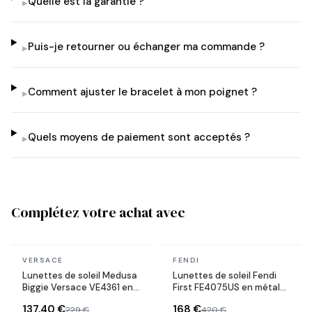
Quelle est la garantie ?
▸
Puis-je retourner ou échanger ma commande ?
▸
Comment ajuster le bracelet à mon poignet ?
▸
Quels moyens de paiement sont acceptés ?
▸
Complétez votre achat avec
En stock
En stock
VERSACE
FENDI
Lunettes de soleil Medusa
Lunettes de soleil Fendi
Biggie Versace VE4361 en
First FE4075US en métal
acétate
forme ovale
137,40 €
168 €
229 €
420 €