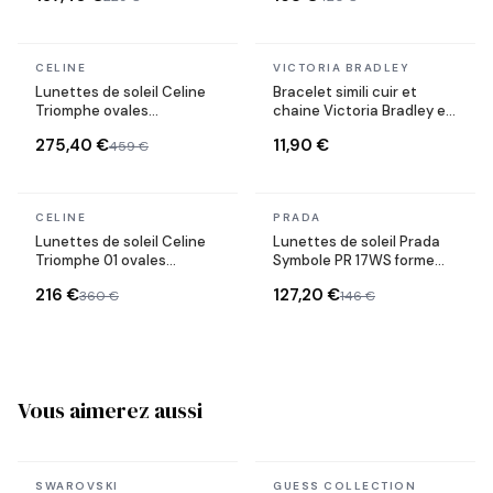
En stock
En stock
CELINE
VICTORIA BRADLEY
Lunettes de soleil Celine
Bracelet simili cuir et
Triomphe ovales
chaine Victoria Bradley en
CL40235U monture métal
acier plaqué doré
275,40 €
11,90 €
459 €
En stock
En stock
CELINE
PRADA
Lunettes de soleil Celine
Lunettes de soleil Prada
Triomphe 01 ovales
Symbole PR 17WS forme
CL40194U en acétate
rectangulaire
216 €
127,20 €
360 €
146 €
Vous aimerez aussi
En stock
En stock
SWAROVSKI
GUESS COLLECTION