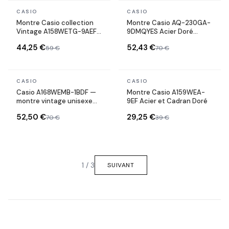
En stock
En stock
CASIO
CASIO
Montre Casio collection
Montre Casio AQ-230GA-
Vintage A158WETG-9AEF
9DMQYES Acier Doré
numérique en métal doré
Double Affichage
44,25 €
52,43 €
59 €
70 €
jaune
En stock
En stock
CASIO
CASIO
MEILLEURE VENTE
Casio A168WEMB-1BDF —
Montre Casio A159WEA-
montre vintage unisexe
9EF Acier et Cadran Doré
acier maille noire — design
52,50 €
29,25 €
70 €
39 €
rétro intemporel
1 / 3
SUIVANT