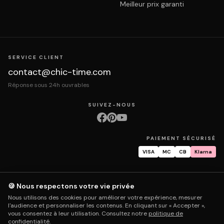
Meilleur prix garanti
SERVICE CLIENT
contact@chic-time.com
Réponse sous 24h ouvrables
SUIVEZ-NOUS
PAIEMENT SÉCURISÉ
VISA
MC
CB
Klarna
🍪 Nous respectons votre vie privée
À propos
Contact
Mentions légales
CGV
Protection des données
Nous utilisons des cookies pour améliorer votre expérience, mesurer
Retours & échanges
Droit de rétractation
Livraison
Suivi commande
l'audience et personnaliser les contenus. En cliquant sur « Accepter »,
Garantie & réparation
FAQ
Mon compte
vous consentez à leur utilisation. Consultez notre
politique de
confidentialité
.