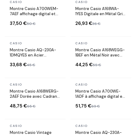
En stock
En stock
CASIO
CASIO
MEILLEURE VENTE
Montre Casio A700WEM-
Montre Casio A168WA-
7AEF affichage digital et
1YES Digitale en Métal Gris
maille milanaise
avec Éclairage Illuminator
37,50 €
26,93 €
50 €
36 €
En stock
En stock
CASIO
CASIO
Montre Casio AQ-230A-
Montre Casio A168WEGG-
1DMQYES en Acier
1BEF en Métal Noir avec
Inoxydable à Double
Cadran Digital
33,68 €
44,25 €
45 €
59 €
Affichage Noir
En stock
En stock
CASIO
CASIO
Montre Casio A168WERG-
Montre Casio A700WE-
2AEF Dorée avec Cadran
1ADF à affichage digital et
Dégradé Violet Rose
bracelet en acier
48,75 €
51,75 €
65 €
69 €
inoxydable
En stock
En stock
CASIO
CASIO
Montre Casio Vintage
Montre Casio AQ-230A-