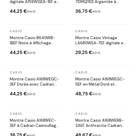
digitale A159WGEA-1EF en
7DMQYES Argentée à
métal doré or jaune
Double Affichage et
44,25 €
36,75 €
59 €
49 €
cadran noir
Bracelet Acier
En stock
En stock
CASIO
CASIO
Montre Casio B640WB-
Montre Casio Vintage
1BEF Noire à Affichage
LA680WEA-7EF digitale en
Digital et Bracelet
métal gris
44,25 €
29,25 €
59 €
39 €
Ajustable
En stock
En stock
CASIO
CASIO
Montre Casio A168WEGC-
Montre Casio A168WEGC-
3EF Dorée avec Cadran
5EF en Métal Doré et
Camouflage Vert Militaire
Cadran Camouflage
44,25 €
48,75 €
59 €
65 €
Marron
En stock
En stock
CASIO
CASIO
Montre Casio A168WEC-
Montre Casio A168WERB-
3EF à Cadran Camouflage
2AEF Anthracite Cadran
Militaire et Bracelet en
Turquoise et Rose
36,75 €
48,67 €
49 €
65 €
Métal