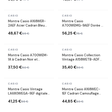
En stock
En stock
CASIO
CASIO
Montre Casio A168WER-
Montre Casio
2AEF Acier Cadran Bleu
A700WEMG-9AEF Dorée à
Digital
Affichage Digital et maille
48,67 €
56,25 €
65 €
75 €
milanaise
En stock
En stock
CASIO
CASIO
Montre Casio A700WEM-
Montre Casio Collection
1A à Cadran Noir et
Vintage A158WETB-ADF
Bracelet en maille
cadran noir digitale en
37,50 €
35,40 €
50 €
59 €
milanaise
métal noir
En stock
En stock
CASIO
CASIO
Montre Casio Vintage
Montre Casio A168WEC-
LA680WEGA-9EF digitale
1EF Cadran Camouflage
en métal doré
Gris et Bracelet Acier
41,25 €
44,85 €
55 €
69 €