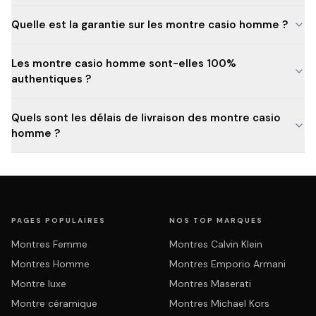
Quelle est la garantie sur les montre casio homme ?
Les montre casio homme sont-elles 100%
authentiques ?
Quels sont les délais de livraison des montre casio
homme ?
PAGES POPULAIRES
NOS TOP MARQUES
Montres Femme
Montres Calvin Klein
Montres Homme
Montres Emporio Armani
Montre luxe
Montres Maserati
Montre céramique
Montres Michael Kors